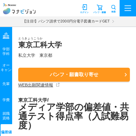
マナビジョン
検索
ログイン
パンフ・願書
【注目!】パンフ請求で2000円分電子図書カードGET
とうきょうこうか
東京工科大学
学部
学科
私立大学
東京都
オー
キャン
パンフ・願書取り寄せ
先輩
WEB出願関連情報
東京工科大学/
学費
メディア学部の偏差値・共
通テスト得点率（入試難易
就職
資格
度）
偏差値