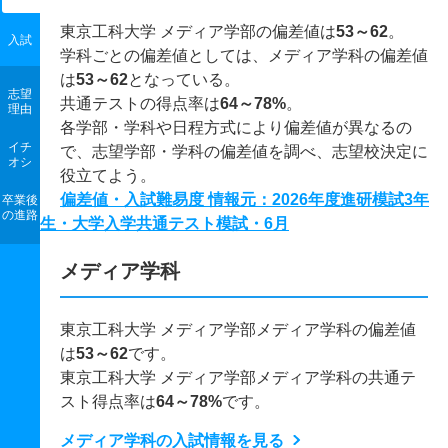
東京工科大学 メディア学部の偏差値は
53～62
。
入試
学科ごとの偏差値としては、メディア学科の偏差値
は
53～62
となっている。
志望
共通テストの得点率は
64～78%
。
理由
各学部・学科や日程方式により偏差値が異なるの
イチ
で、志望学部・学科の偏差値を調べ、志望校決定に
オシ
役立てよう。
偏差値・入試難易度 情報元：2026年度進研模試3年
卒業後
の進路
生・大学入学共通テスト模試・6月
メディア学科
東京工科大学 メディア学部メディア学科の偏差値
は
53～62
です。
東京工科大学 メディア学部メディア学科の共通テ
スト得点率は
64～78%
です。
メディア学科の入試情報を見る