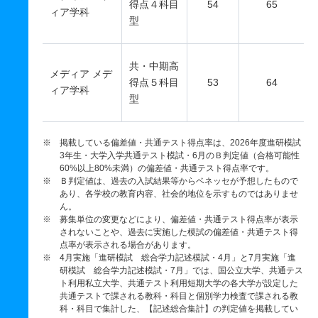
得点４科目
54
65
ィア学科
型
共・中期高
メディア メデ
得点５科目
53
64
ィア学科
型
※ 掲載している偏差値・共通テスト得点率は、2026年度進研模試
3年生・大学入学共通テスト模試・6月のＢ判定値（合格可能性
60%以上80%未満）の偏差値・共通テスト得点率です。
※ Ｂ判定値は、過去の入試結果等からベネッセが予想したもので
あり、各学校の教育内容、社会的地位を示すものではありませ
ん。
※ 募集単位の変更などにより、偏差値・共通テスト得点率が表示
されないことや、過去に実施した模試の偏差値・共通テスト得
点率が表示される場合があります。
※ 4月実施「進研模試 総合学力記述模試・4月」と7月実施「進
研模試 総合学力記述模試・7月」では、国公立大学、共通テス
ト利用私立大学、共通テスト利用短期大学の各大学が設定した
共通テストで課される教科・科目と個別学力検査で課される教
科・科目で集計した、【記述総合集計】の判定値を掲載してい