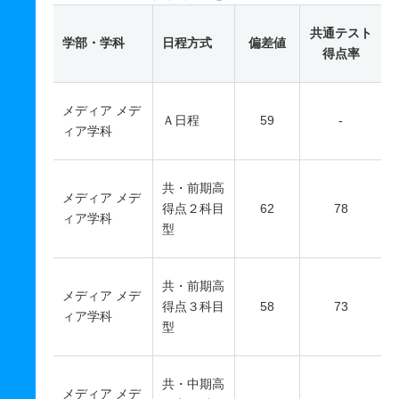
共通テスト
学部・学科
日程方式
偏差値
得点率
メディア メデ
Ａ日程
59
-
ィア学科
共・前期高
メディア メデ
得点２科目
62
78
ィア学科
型
共・前期高
メディア メデ
得点３科目
58
73
ィア学科
型
共・中期高
メディア メデ