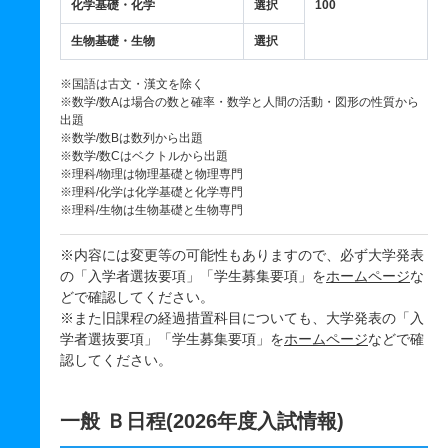
化学基礎・化学
選択
100
生物基礎・生物
選択
※国語は古文・漢文を除く
※数学/数Aは場合の数と確率・数学と人間の活動・図形の性質から
出題
※数学/数Bは数列から出題
※数学/数Cはベクトルから出題
※理科/物理は物理基礎と物理専門
※理科/化学は化学基礎と化学専門
※理科/生物は生物基礎と生物専門
※内容には変更等の可能性もありますので、必ず大学発表
の「入学者選抜要項」「学生募集要項」を
ホームページ
な
どで確認してください。
※また旧課程の経過措置科目についても、大学発表の「入
学者選抜要項」「学生募集要項」を
ホームページ
などで確
認してください。
一般 Ｂ日程(2026年度入試情報)