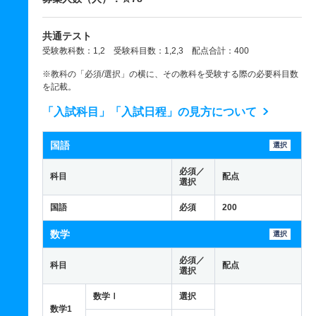
共通テスト
受験教科数：1,2 受験科目数：1,2,3 配点合計：400
※教科の「必須/選択」の横に、その教科を受験する際の必要科目数
を記載。
「入試科目」「入試日程」の見方について
国語
選択
必須／
科目
配点
選択
国語
必須
200
数学
選択
必須／
科目
配点
選択
数学Ⅰ
選択
数学1