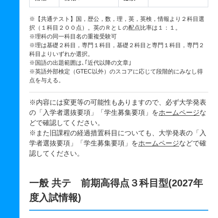
※【共通テスト】国，歴公，数，理，英，英検，情報より２科目選
択（１科目２００点）。英のＲとＬの配点比率は１：１。
※理科の同一科目名の重複受験可
※理は基礎２科目，専門１科目，基礎２科目と専門１科目，専門２
科目よりいずれか選択。
※国語の出題範囲は､｢近代以降の文章｣
※英語外部検定（GTEC以外）のスコアに応じて段階的にみなし得
点を与える。
※内容には変更等の可能性もありますので、必ず大学発表
の「入学者選抜要項」「学生募集要項」を
ホームページ
な
どで確認してください。
※また旧課程の経過措置科目についても、大学発表の「入
学者選抜要項」「学生募集要項」を
ホームページ
などで確
認してください。
一般 共テ 前期高得点３科目型(2027年
度入試情報)