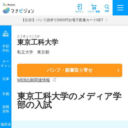
マナビジョン
検索
ログイン
パンフ・願書
【注目!】パンフ請求で2000円分電子図書カードGET
とうきょうこうか
東京工科大学
学部
学科
私立大学
東京都
オー
キャン
パンフ・願書取り寄せ
先輩
WEB出願関連情報
東京工科大学のメディア学
学費
部の入試
就職
資格
偏差値