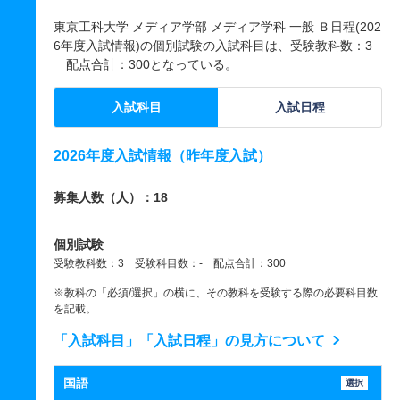
東京工科大学 メディア学部 メディア学科 一般 Ｂ日程(202
6年度入試情報)の個別試験の入試科目は、受験教科数：3
配点合計：300となっている。
入試科目
入試日程
2026年度入試情報（昨年度入試）
募集人数（人）：18
個別試験
受験教科数：3 受験科目数：- 配点合計：300
※教科の「必須/選択」の横に、その教科を受験する際の必要科目数
を記載。
「入試科目」「入試日程」の見方について
国語
選択