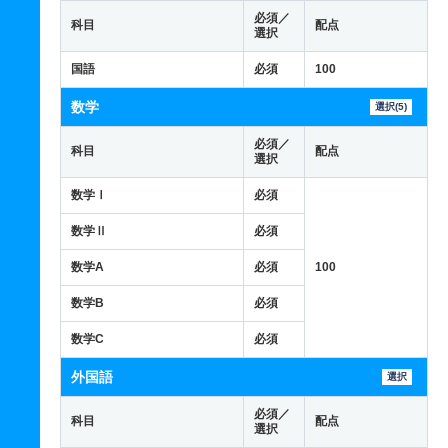
必須／
科目
配点
選択
国語
必須
100
数学
選択(5)
必須／
科目
配点
選択
数学Ⅰ
必須
数学Ⅱ
必須
数学A
必須
100
数学B
必須
数学C
必須
外国語
選択
必須／
科目
配点
選択