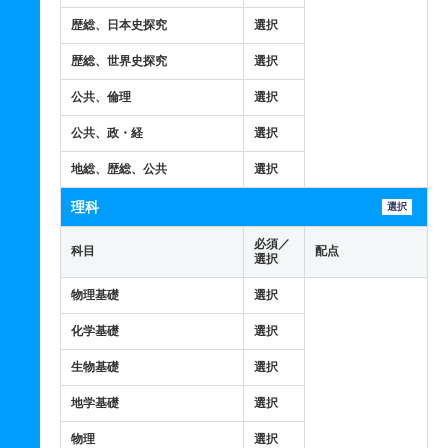
歴総、日本史探究
選択
歴総、世界史探究
選択
公共、倫理
選択
公共、政・経
選択
地総、歴総、公共
選択
理科
選択
必須／
科目
配点
選択
物理基礎
選択
化学基礎
選択
生物基礎
選択
地学基礎
選択
物理
選択