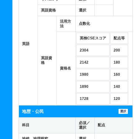
英語資格
選択
活用方
点数化
法
英検CSEスコア
配点等
英語
2304
200
英語資
2142
180
格
資格名
1980
160
1890
140
1728
120
地歴・公民
選択
必須／
科目
配点
選択
地総、地理探究
選択