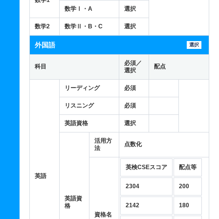
数学1
数学Ⅰ・A
選択
数学2
数学Ⅱ・B・C
選択
外国語
選択
必須／
科目
配点
選択
リーディング
必須
リスニング
必須
英語資格
選択
活用方
点数化
法
英検CSEスコア
配点等
英語
2304
200
英語資
2142
180
格
資格名