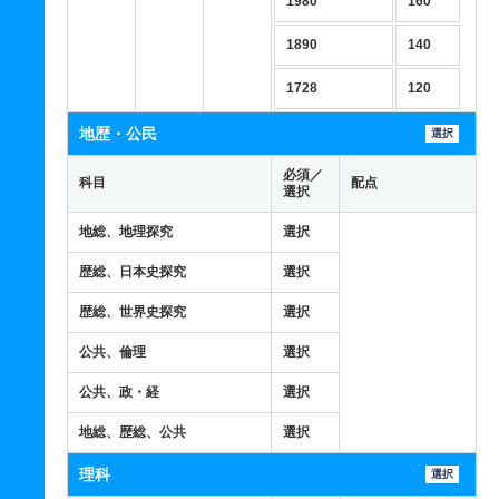
1980
160
1890
140
1728
120
地歴・公民
選択
必須／
科目
配点
選択
地総、地理探究
選択
歴総、日本史探究
選択
歴総、世界史探究
選択
公共、倫理
選択
公共、政・経
選択
地総、歴総、公共
選択
理科
選択