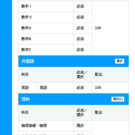
数学Ⅰ
必須
数学Ⅱ
必須
数学A
必須
100
数学B
必須
数学C
必須
外国語
選択
必須／
科目
配点
選択
英語
英語
必須
100
理科
選択(1)
必須／
科目
配点
選択
物理基礎・物理
選択