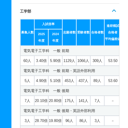
工学部
入試倍率
進研模試
募集人数
志願者数
受験者数
合格者数
合格者
2025
2024
平均偏差値
年度
年度
電気電子工学科 一般 前期
60人
3.40倍
5.90倍
1129人
1066人
309人
53.50
電気電子工学科 一般 前期・英語外部利用
5人
4.90倍
5.10倍
453人
437人
89人
53.60
電気電子工学科 一般 後期
7人
20.10倍
20.80倍
175人
141人
7人
－
電気電子工学科 一般 後期・英語外部利用
3人
28.70倍
19.80倍
96人
86人
3人
－