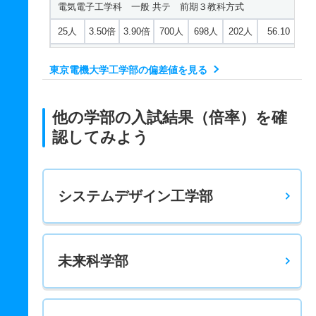
電気電子工学科 一般 共テ 前期３教科方式
25人
3.50倍
3.90倍
700人
698人
202人
56.10
電気電子工学科 一般 共テ 前期４教科方式国語
東京電機大学工学部の偏差値を見る
25人
3.50倍
3.90倍
700人
698人
202人
55
電気電子工学科 一般 共テ 前期４教科方式情報
他の学部の入試結果（倍率）を確
25人
3.50倍
－
700人
698人
202人
55.60
認してみよう
電気電子工学科 一般 ニ 後期３教科方式
7人
30倍
5.70倍
30人
30人
1人
－
システムデザイン工学部
電気電子工学科 一般 ニ 後期４教科方式国語
7人
30倍
5.70倍
30人
30人
1人
－
電気電子工学科 一般 ニ 後期４教科方式情報
未来科学部
7人
30倍
－
30人
30人
1人
－
電気電子工学科 推薦 学校推薦型公募