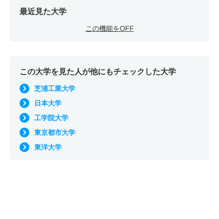
7人
13倍
5.70倍
13人
13人
1人
－
最近見た大学
応用化学科 一般 ニ 後期４教科方式国語
この機能をOFF
7人
13倍
5.70倍
13人
13人
1人
－
応用化学科 一般 ニ 後期４教科方式情報
7人
13倍
－
13人
13人
1人
－
この大学を見た人が他にもチェックした大学
応用化学科 推薦 学校推薦型公募
芝浦工業大学
日本大学
若干名
6倍
2.60倍
21人
18人
3人
－
工学院大学
機械工学科 一般 前期
東京都市大学
55人
4.60倍
4.10倍
1572人
1492人
322人
53.20
東洋大学
機械工学科 一般 前期・英語外部利用
5人
5.40倍
4.40倍
642人
624人
116人
52.50
機械工学科 一般 後期
7人
26.80倍
11.30倍
249人
214人
8人
－