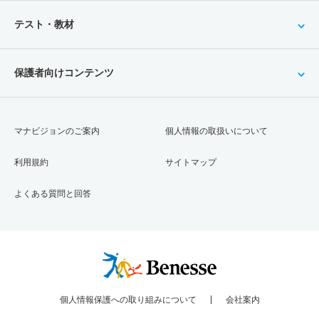
7人
26倍
－
26人
26人
1人
－
テスト・教材
機械工学科 推薦 学校推薦型公募
若干名
1.80倍
1.80倍
21人
20人
11人
－
保護者向けコンテンツ
先端機械工学科 一般 前期
50人
3.40倍
4.20倍
722人
685人
199人
51.80
マナビジョンのご案内
個人情報の取扱いについて
先端機械工学科 一般 前期・英語外部利用
5人
4.20倍
4.20倍
349人
343人
82人
51.60
利用規約
サイトマップ
先端機械工学科 一般 後期
よくある質問と回答
7人
26.10倍
8.80倍
257人
209人
8人
－
先端機械工学科 一般 後期・英語外部利用
3人
40.70倍
6.40倍
144人
122人
3人
－
先端機械工学科 一般 共テ 前期３教科方式
個人情報保護への取り組みについて
会社案内
20人
3.90倍
4.10倍
426人
425人
109人
54.60