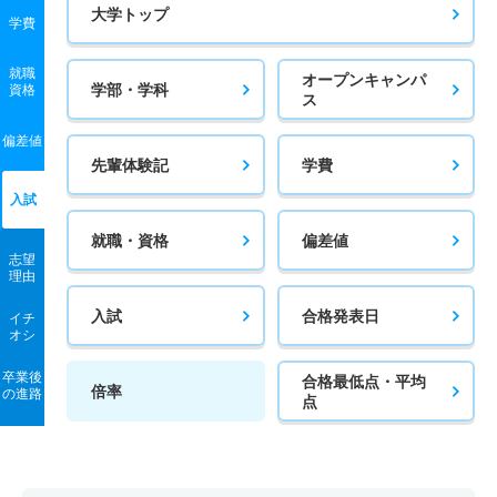
大学トップ
学費
5人
5.20倍
4倍
288人
281人
54人
54.60
応用化学科 一般 後期
就職
オープンキャンパ
学部・学科
資格
ス
3人
45.30倍
7.90倍
159人
136人
3人
－
偏差値
応用化学科 一般 後期・英語外部利用
先輩体験記
学費
2人
43.50倍
8.80倍
99人
87人
2人
－
入試
応用化学科 一般 共テ 前期３教科方式
就職・資格
偏差値
志望
20人
4.50倍
3.90倍
515人
514人
114人
56.80
理由
応用化学科 一般 共テ 前期４教科方式国語
入試
合格発表日
イチ
オシ
20人
4.50倍
3.90倍
515人
514人
114人
56
卒業後
合格最低点・平均
応用化学科 一般 共テ 前期４教科方式情報
倍率
の進路
点
20人
4.50倍
－
515人
514人
114人
58.20
応用化学科 一般 ニ 後期３教科方式