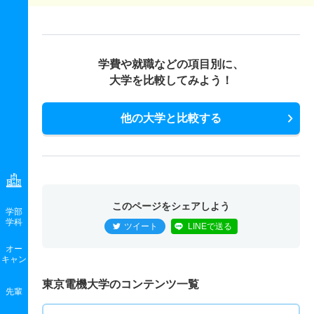
電子システム工学科 一般 共テ 前期４教科方式情報
20人
3.20倍
－
493人
483人
150人
54.50
学費や就職などの項目別に、
電子システム工学科 一般 ニ 後期３教科方式
大学を比較してみよう！
7人
23倍
5.70倍
23人
23人
1人
－
電子システム工学科 一般 ニ 後期４教科方式国語
他の大学と比較する
7人
23倍
5.70倍
23人
23人
1人
－
電子システム工学科 一般 ニ 後期４教科方式情報
7人
23倍
－
23人
23人
1人
－
このページをシェアしよう
学部
電子システム工学科 推薦 学校推薦型公募
学科
ツイート
LINEで送る
若干名
2.40倍
1.20倍
12人
12人
5人
－
オー
キャン
応用化学科 一般 前期
東京電機大学のコンテンツ一覧
40人
3.50倍
3.30倍
747人
699人
197人
55.30
先輩
応用化学科 一般 前期・英語外部利用