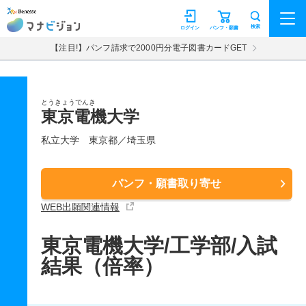
マナビジョン
検索
ログイン
パンフ・願書
【注目!】パンフ請求で2000円分電子図書カードGET
とうきょうでんき
東京電機大学
私立大学
東京都／埼玉県
パンフ・願書取り寄せ
WEB出願関連情報
東京電機大学/工学部/入試
結果（倍率）