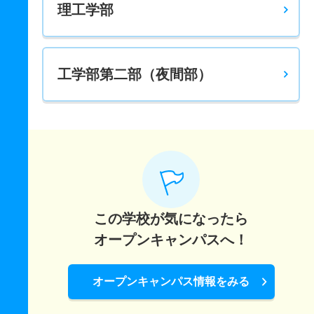
理工学部
若干名
2.10倍
1.90倍
16人
15人
7人
－
電子システム工学科 一般 前期
40人
3.90倍
5.70倍
693人
634人
161人
51.20
工学部第二部（夜間部）
電子システム工学科 一般 前期・英語外部利用
5人
2.90倍
4.50倍
316人
300人
103人
50.30
電子システム工学科 一般 後期
7人
13.60倍
16.80倍
163人
136人
10人
－
電子システム工学科 一般 後期・英語外部利用
3人
19.30倍
18.30倍
67人
58人
3人
－
この学校が気になったら
電子システム工学科 一般 共テ 前期３教科方式
オープンキャンパスへ！
20人
3.20倍
3.80倍
493人
483人
150人
54
オープンキャンパス情報をみる
電子システム工学科 一般 共テ 前期４教科方式国語
20人
3.20倍
3.80倍
493人
483人
150人
56.40