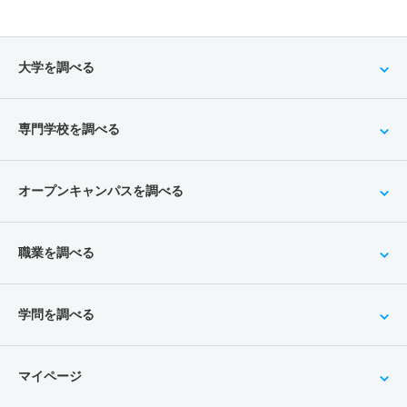
機械工学科 一般 後期・英語外部利用
3人
35.30倍
12倍
126人
106人
3人
－
大学を調べる
機械工学科 一般 共テ 前期３教科方式
25人
4.60倍
3.80倍
991人
986人
214人
56.80
専門学校を調べる
機械工学科 一般 共テ 前期４教科方式国語
25人
4.60倍
3.80倍
991人
986人
214人
55.90
オープンキャンパスを調べる
機械工学科 一般 共テ 前期４教科方式情報
25人
4.60倍
－
991人
986人
214人
55.90
職業を調べる
機械工学科 一般 ニ 後期３教科方式
7人
26倍
5.70倍
26人
26人
1人
－
学問を調べる
機械工学科 一般 ニ 後期４教科方式国語
7人
26倍
5.70倍
26人
26人
1人
－
マイページ
機械工学科 一般 ニ 後期４教科方式情報