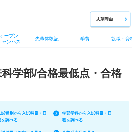
志望理由
オー
プン
先輩
体験記
学費
就職
・
資
キャン
パス
来科学部/合格最低点・合格
入試種別から入試科目・日
学部学科から入試科目・日
程を調べる
程を調べる