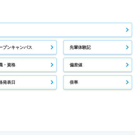
ープンキャンパス
先輩体験記
職・資格
偏差値
格発表日
倍率