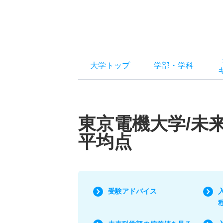
大学トップ
学部
・
学科
東京電機大学/未
平均点
受験アドバイス