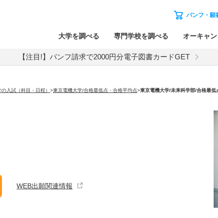
パンフ・願
大学を調べる
専門学校を調べる
オーキャン
【注目!】パンフ請求で2000円分電子図書カードGET
学の入試（科目・日程）
>
東京電機大学/合格最低点・合格平均点
>
東京電機大学
/未来科学部/合格最
WEB出願関連情報