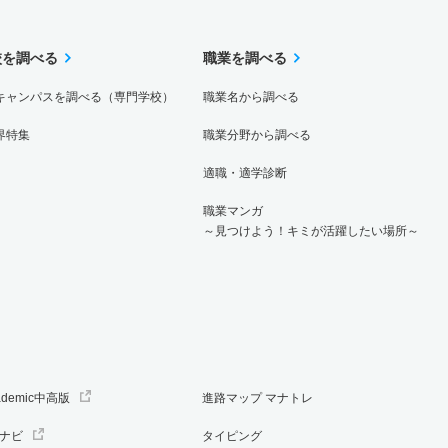
校を調べる
職業を調べる
キャンパスを調べる（専門学校）
職業名から調べる
界特集
職業分野から調べる
適職・適学診断
職業マンガ
～見つけよう！キミが活躍したい場所～
ademic中高版
進路マップ マナトレ
ナビ
タイピング