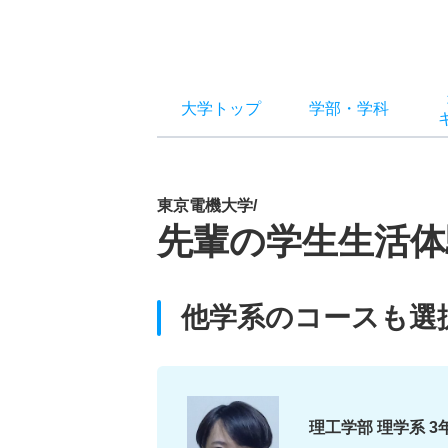
大学トップ
学部
・
学科
東京電機大学/
先輩の学生生活体
他学系のコースも選
理工学部 理学系 3