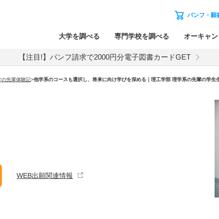
パンフ・願
大学を調べる
専門学校を調べる
オーキャン
【注目!】パンフ請求で2000円分電子図書カードGET
学の先輩体験記
>
他学系のコースも選択し、将来に向け学びを深める｜理工学部 理学系の先輩の学生
WEB出願関連情報