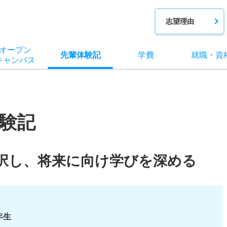
志望理由
オー
プン
先輩
体験記
学費
就職
・
資
キャン
パス
験記
択し、将来に向け学びを深める
年生