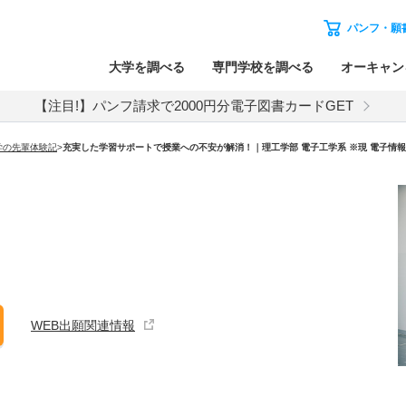
パンフ・願
大学を調べる
専門学校を調べる
オーキャン
【注目!】パンフ請求で2000円分電子図書カードGET
学の先輩体験記
>
充実した学習サポートで授業への不安が解消！｜理工学部 電子工学系 ※現 電子情
WEB出願関連情報