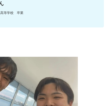
ん
陵高等学校 卒業