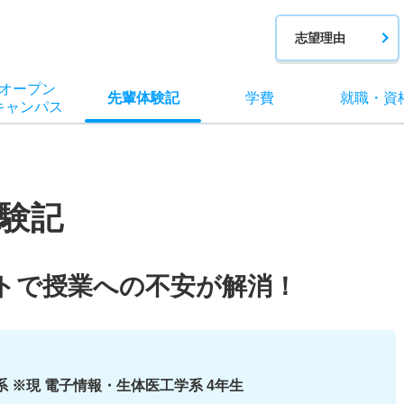
志望理由
オー
プン
先輩
体験記
学費
就職
・
資
キャン
パス
験記
トで授業への不安が解消！
系 ※現 電子情報・生体医工学系 4年生