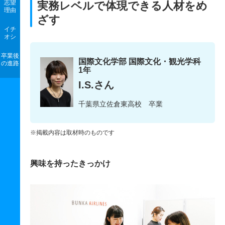
志望
実務レベルで体現できる人材をめ
理由
ざす
イチ
オシ
卒業後
国際文化学部 国際文化・観光学科
の進路
1年
I.S.さん
千葉県立佐倉東高校 卒業
※掲載内容は取材時のものです
興味を持ったきっかけ