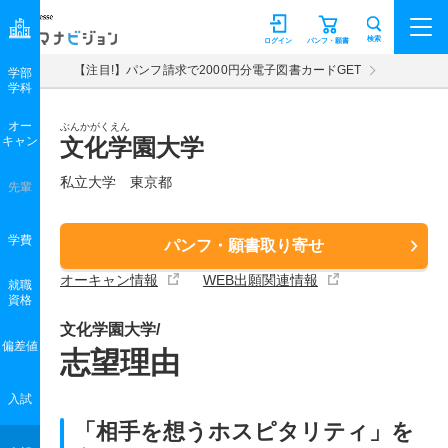
マナビジョン
検索
ログイン
パンフ・願書
【注目!】パンフ請求で2000円分電子図書カードGET
学部
学科
オー
ぶんかがくえん
キャン
文化学園大学
私立大学 東京都
先輩
学費
パンフ・願書取り寄せ
オーキャン情報
WEB出願関連情報
就職
資格
文化学園大学/
偏差値
志望理由
入試
「相手を想うホスピタリティ」を