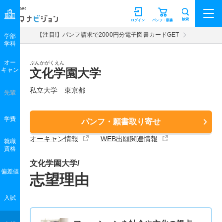
マナビジョン
検索
ログイン
パンフ・願書
【注目!】パンフ請求で2000円分電子図書カードGET
学部
学科
オー
ぶんかがくえん
キャン
文化学園大学
私立大学 東京都
先輩
学費
パンフ・願書取り寄せ
オーキャン情報
WEB出願関連情報
就職
資格
文化学園大学/
偏差値
志望理由
入試