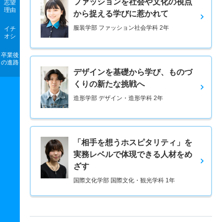
ファッションを社会や文化の視点
志望
理由
から捉える学びに惹かれて
服装学部 ファッション社会学科 2年
イチ
オシ
卒業後
の進路
デザインを基礎から学び、ものづ
くりの新たな挑戦へ
造形学部 デザイン・造形学科 2年
「相手を想うホスピタリティ」を
実務レベルで体現できる人材をめ
ざす
国際文化学部 国際文化・観光学科 1年