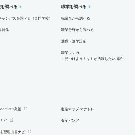
校を調べる
職業を調べる
キャンパスを調べる（専門学校）
職業名から調べる
界特集
職業分野から調べる
適職・適学診断
職業マンガ
～見つけよう！キミが活躍したい場所～
ademic中高版
進路マップ マナトレ
ナビ
タイピング
志望理由書ナビ