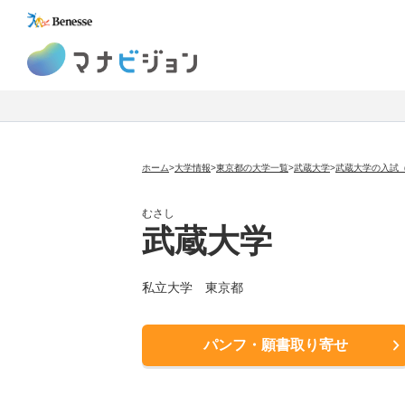
マナビジョン
ホーム
>
大学情報
>
東京都の大学一覧
>
武蔵大学
>
武蔵大学の入試
むさし
武蔵大学
私立大学
東京都
パンフ・願書取り寄せ