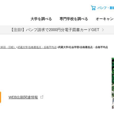
パンフ・願
大学を調べる
専門学校を調べる
オーキャン
【注目!】パンフ請求で2000円分電子図書カードGET
（科目・日程）
>
武蔵大学/合格最低点・合格平均点
>
武蔵大学
/社会学部/合格最低点・合格平均点
WEB出願関連情報