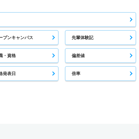
ープンキャンパス
先輩体験記
職・資格
偏差値
格発表日
倍率