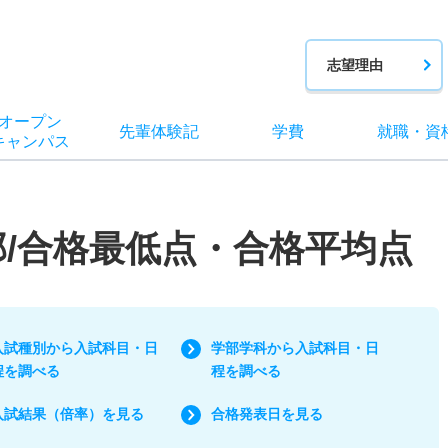
志望理由
オー
プン
先輩
体験記
学費
就職
・
資
キャン
パス
部/合格最低点・合格平均点
入試種別から入試科目・日
学部学科から入試科目・日
程を調べる
程を調べる
入試結果（倍率）を見る
合格発表日を見る