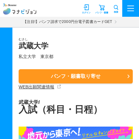
マナビジョン
検索
ログイン
パンフ・願書
【注目!】パンフ請求で2000円分電子図書カードGET
むさし
武蔵大学
私立大学
東京都
パンフ・願書取り寄せ
WEB出願関連情報
武蔵大学/
入試（科目・日程）