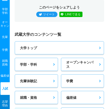
このページをシェアしよう
学部
学科
ツイート
LINEで送る
オー
キャン
武蔵大学のコンテンツ一覧
先輩
大学トップ
学費
就職
オープンキャンパ
学部・学科
資格
ス
偏差値
先輩体験記
学費
入試
就職・資格
偏差値
志望
理由