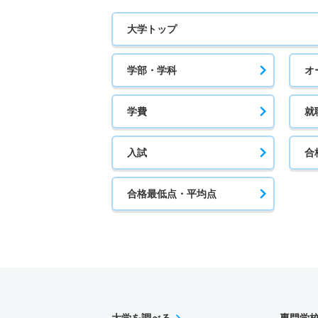
大学トップ
学部・学科
オ
学費
就
入試
合
合格最低点・平均点
大学を調べる
専門学