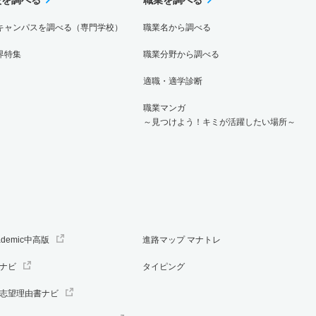
キャンパスを調べる（専門学校）
職業名から調べる
界特集
職業分野から調べる
適職・適学診断
職業マンガ
～見つけよう！キミが活躍したい場所～
ademic中高版
進路マップ マナトレ
ナビ
タイピング
志望理由書ナビ