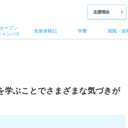
志望理由
オー
プン
先輩
体験記
学費
就職
・
資
キャン
パス
を学ぶことでさまざまな気づきが