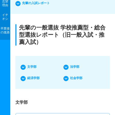
志望
先輩の入試レポート
理由
イチ
オシ
先輩の一般選抜 学校推薦型・総合
卒業後
の進路
型選抜レポート（旧一般入試・推
薦入試）
文学部
法学部
経済学部
社会学部
文学部