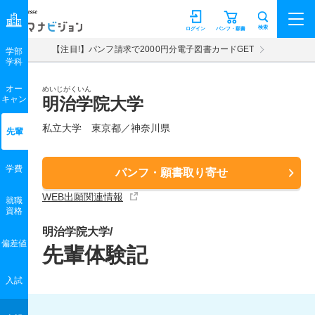
マナビジョン
検索
ログイン
パンフ・願書
【注目!】パンフ請求で2000円分電子図書カードGET
学部
学科
オー
めいじがくいん
キャン
明治学院大学
私立大学 東京都／神奈川県
先輩
学費
パンフ・願書取り寄せ
WEB出願関連情報
就職
資格
明治学院大学/
偏差値
先輩体験記
入試