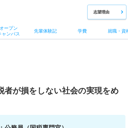
志望理由
オー
プン
先輩
体験記
学費
就職
・
資
キャン
パス
税者が損をしない社会の実現をめ
：
公務員（国税専門官）