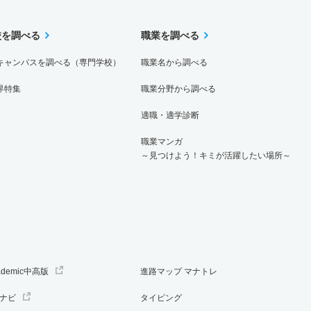
校を調べる
職業を調べる
キャンパスを調べる（専門学校）
職業名から調べる
界特集
職業分野から調べる
適職・適学診断
職業マンガ
～見つけよう！キミが活躍したい場所～
ademic中高版
進路マップ マナトレ
ナビ
タイピング