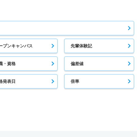
ープンキャンパス
先輩体験記
職・資格
偏差値
格発表日
倍率