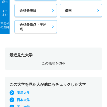
理由
合格発表日
倍率
イチ
オシ
卒業後
合格最低点・平均
の進路
点
最近見た大学
この機能をOFF
この大学を見た人が他にもチェックした大学
明星大学
日本大学