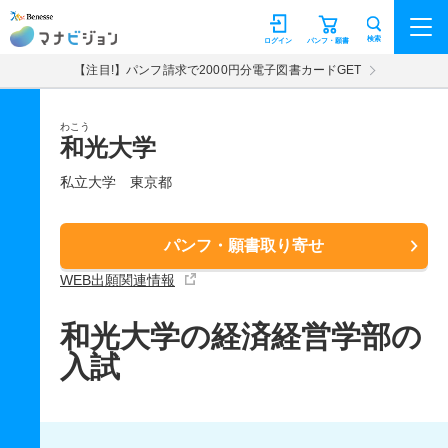
マナビジョン
検索
ログイン
パンフ・願書
【注目!】パンフ請求で2000円分電子図書カードGET
わこう
和光大学
私立大学
東京都
パンフ・願書取り寄せ
WEB出願関連情報
和光大学の経済経営学部の
入試