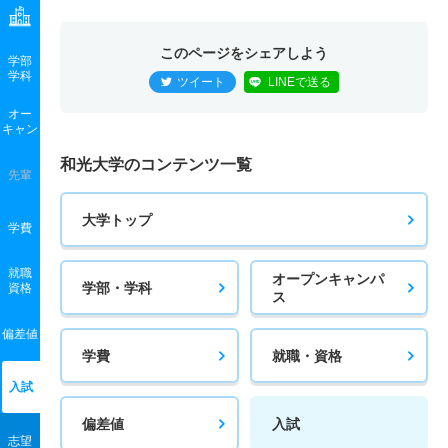
このページをシェアしよう
学部
学科
ツイート
LINEで送る
オー
キャン
和光大学のコンテンツ一覧
先輩
大学トップ
学費
就職
オープンキャンパ
学部・学科
資格
ス
偏差値
学費
就職・資格
入試
偏差値
入試
志望