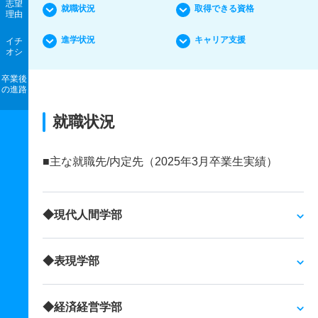
志望
就職状況
取得できる資格
理由
進学状況
キャリア支援
イチ
オシ
卒業後
の進路
就職状況
■主な就職先/内定先（2025年3月卒業生実績）
◆現代人間学部
◆表現学部
◆経済経営学部