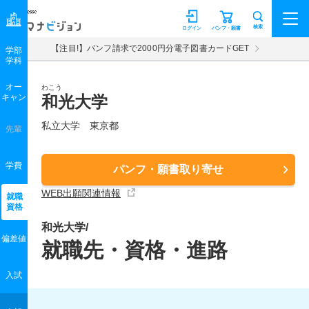
マナビジョン
検索
ログイン
パンフ・願書
【注目!】パンフ請求で2000円分電子図書カードGET
学部
学科
オー
わこう
キャン
和光大学
私立大学 東京都
先輩
学費
パンフ・願書取り寄せ
WEB出願関連情報
就職
資格
和光大学/
偏差値
就職先・資格・進路
入試