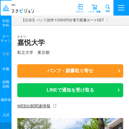
マナビジョン
検索
ログイン
パンフ・願書
【注目!】パンフ請求で2000円分電子図書カードGET
学部
学科
オー
かえつ
キャン
嘉悦大学
私立大学 東京都
先輩
学費
パンフ・願書取り寄せ
就職
資格
LINEで通知を受け取る
偏差値
WEB出願関連情報
入試