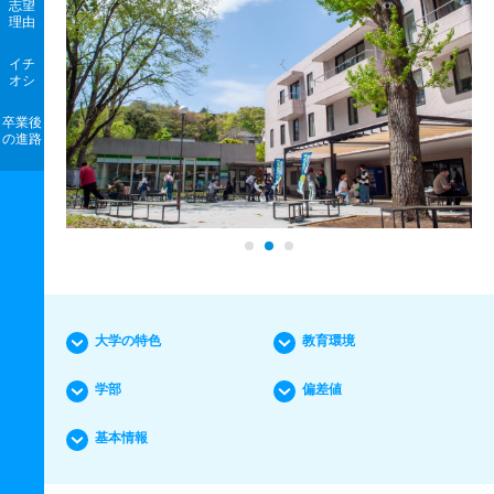
志望
理由
イチ
オシ
卒業後
の進路
大学の特色
教育環境
学部
偏差値
基本情報