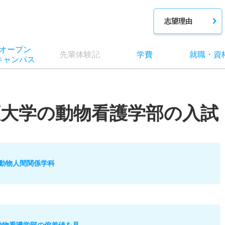
志望理由
オー
プン
先輩
体験記
学費
就職
・
資
キャン
パス
大学の動物看護学部の入試
動物人間関係学科
動物看護学部の偏差値を見