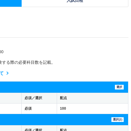
入試日程
0
験する際の必要科目数を記載。
て
選択
必須／選択
配点
必須
100
選択(2)
必須／選択
配点