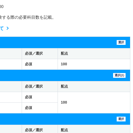
0
験する際の必要科目数を記載。
て
選択
必須／選択
配点
必須
100
選択(2)
必須／選択
配点
必須
100
必須
選択
必須／選択
配点