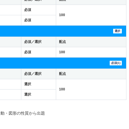
必須
100
必須
選択
必須／選択
配点
必須
100
必須(1)
必須／選択
配点
選択
100
選択
活動・図形の性質から出題