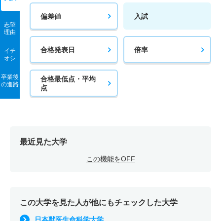
偏差値
入試
志望
理由
合格発表日
倍率
イチ
オシ
卒業後
合格最低点・平均
の進路
点
最近見た大学
この機能をOFF
この大学を見た人が他にもチェックした大学
日本獣医生命科学大学