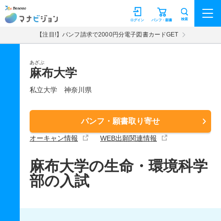
マナビジョン
検索
ログイン
パンフ・願書
【注目!】パンフ請求で2000円分電子図書カードGET
あざぶ
麻布大学
私立大学
神奈川県
パンフ・願書取り寄せ
オーキャン情報
WEB出願関連情報
麻布大学の生命・環境科学
部の入試