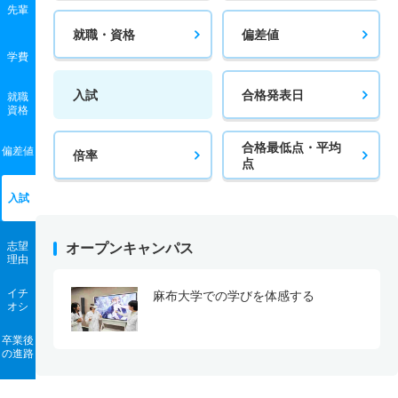
先輩
就職・資格
偏差値
学費
入試
合格発表日
就職
資格
合格最低点・平均
偏差値
倍率
点
入試
志望
オープンキャンパス
理由
イチ
麻布大学での学びを体感する
オシ
卒業後
の進路