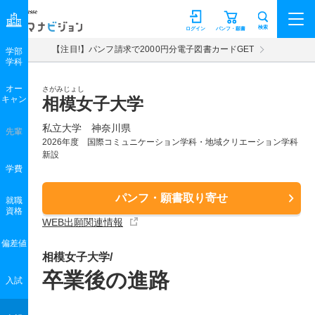
マナビジョン
検索
ログイン
パンフ・願書
【注目!】パンフ請求で2000円分電子図書カードGET
学部
学科
オー
さがみじょし
キャン
相模女子大学
私立大学 神奈川県
先輩
2026年度 国際コミュニケーション学科・地域クリエーション学科
新設
学費
パンフ・願書取り寄せ
就職
資格
WEB出願関連情報
偏差値
相模女子大学/
卒業後の進路
入試