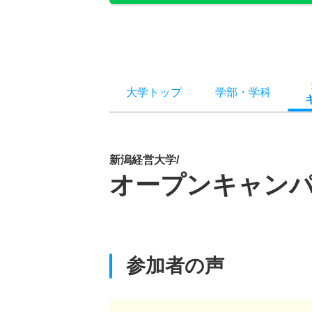
大学トップ
学部
・
学科
新潟経営大学/
オープンキャン
参加者の声