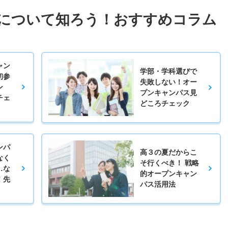
について知ろう！おすすめコラム
ャン
学部・学科選びで
初参
失敗しない！オー
ン
プンキャンパス見
チェ
どころチェック
ンパ
高３の夏だからこ
なく
そ行くべき！ 戦略
…な
的オープンキャン
！先
パス活用法