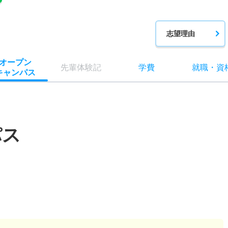
志望理由
オー
プン
先輩
体験記
学費
就職
・
資
キャン
パス
パス