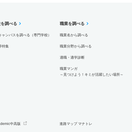
校を調べる
職業を調べる
キャンパスを調べる（専門学校）
職業名から調べる
界特集
職業分野から調べる
適職・適学診断
職業マンガ
～見つけよう！キミが活躍したい場所～
ademic中高版
進路マップ マナトレ