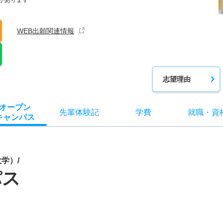
があります
WEB出願関連情報
志望理由
オー
プン
先輩
体験記
学費
就職
・
資
キャン
パス
学）/
パス