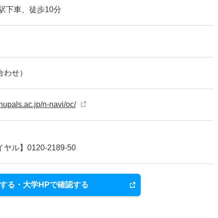
駅下車、徒歩10分
合わせ）
nupals.ac.jp/n-navi/oc/
ル】0120-2189-50
する・大学HPで確認する