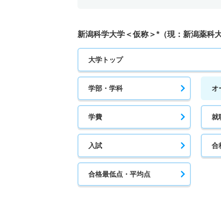
新潟科学大学＜仮称＞*（現：新潟薬科
大学トップ
学部・学科
オ
学費
就
入試
合
合格最低点・平均点