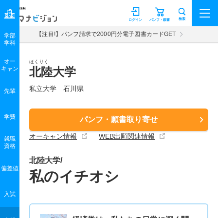
マナビジョン
検索
ログイン
パンフ・願書
【注目!】パンフ請求で2000円分電子図書カードGET
学部
学科
オー
ほくりく
キャン
北陸大学
私立大学 石川県
先輩
学費
パンフ・願書取り寄せ
オーキャン情報
WEB出願関連情報
就職
資格
北陸大学/
偏差値
私のイチオシ
入試