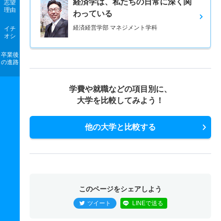
経済学は、私たちの日常に深く関
志望
理由
わっている
経済経営学部 マネジメント学科
イチ
オシ
卒業後
の進路
学費や就職などの項目別に、
大学を比較してみよう！
他の大学と比較する
このページをシェアしよう
ツイート
LINEで送る