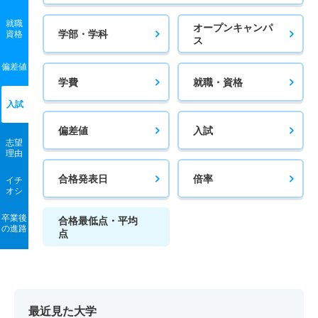
就職
オープンキャンパ
学部・学科
資格
ス
偏差値
学費
就職・資格
入試
偏差値
入試
志望
理由
合格発表日
倍率
イチ
オシ
卒業後
合格最低点・平均
の進路
点
最近見た大学