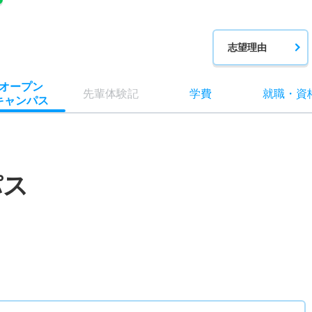
志望理由
オー
プン
先輩
体験記
学費
就職
・
資
キャン
パス
パス
）