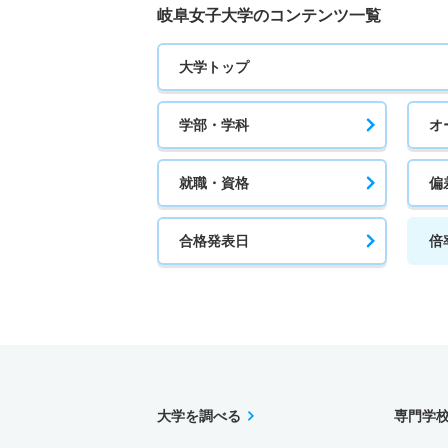
岐阜女子大学のコンテンツ一覧
文化創造学科／文化創造学専攻 推薦 学校推
大学トップ
8人
学部・学科
オ
文化創造学科／初等教育学専攻 一般 前期Ａ
10人
就職・資格
偏
文化創造学科／初等教育学専攻 一般 中期
合格発表日
倍
5人
文化創造学科／初等教育学専攻 一般 後期
5人
文化創造学科／初等教育学専攻 一般 共テ 
大学を調べる
専門学
7人