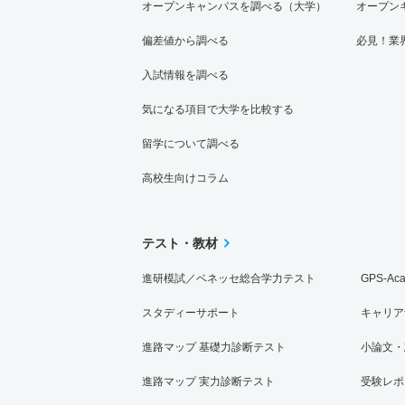
オープンキャンパスを調べる（大学）
オープン
文化創造学科／初等教育学専攻 一般 ニ 中
偏差値から調べる
必見！業
入試情報を調べる
5人
気になる項目で大学を比較する
文化創造学科／初等教育学専攻 一般 ニ 後
留学について調べる
3人
高校生向けコラム
文化創造学科／初等教育学専攻 推薦 学校推
5人
テスト・教材
進研模試／ベネッセ総合学力テスト
GPS-Ac
文化創造学科／初等教育学専攻 推薦 学校推
スタディーサポート
キャリア
5人
進路マップ 基礎力診断テスト
小論文・
進路マップ 実力診断テスト
受験レポ