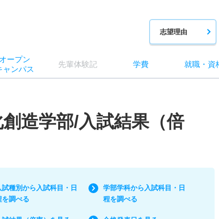
志望理由
オー
プン
先輩
体験記
学費
就職
・
資
キャン
パス
化創造学部/入試結果（倍
入試種別から入試科目・日
学部学科から入試科目・日
程を調べる
程を調べる