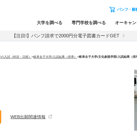
パンフ・願
大学を調べる
専門学校を調べる
オーキャン
【注目!】パンフ請求で2000円分電子図書カードGET
学の入試（科目・日程）
>
岐阜女子大学/入試結果（倍率）
>
岐阜女子大学
/文化創造学部/入試結果（倍
WEB出願関連情報