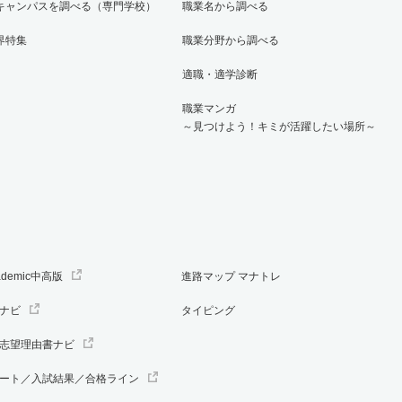
キャンパスを調べる（専門学校）
職業名から調べる
期
界特集
職業分野から調べる
適職・適学診断
1倍
－
14人
14人
14人
－
職業マンガ
期
～見つけよう！キミが活躍したい場所～
1倍
－
14人
14人
14人
－
薦公募前期
1倍
－
66人
66人
66人
－
ademic中高版
進路マップ マナトレ
薦公募後期
ナビ
タイピング
1倍
－
66人
66人
66人
－
志望理由書ナビ
ート／入試結果／合格ライン