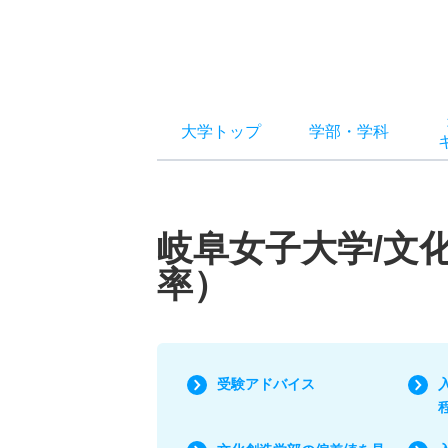
大学トップ
学部
・
学科
岐阜女子大学/文
率）
受験アドバイス