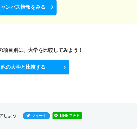
キャンパス情報をみる
1倍
－
14人
14人
14人
－
前期
の項目別に、
大学を比較してみよう！
1倍
－
14人
14人
14人
52.60
他の大学と比較する
期
1倍
－
14人
14人
14人
－
期
1倍
－
14人
14人
14人
－
アしよう
ツイート
LINEで送る
薦公募前期
1倍
－
66人
66人
66人
－