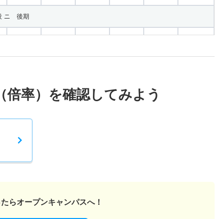
 ニ 後期
1倍
－
14人
14人
14人
－
 学校推薦公募前期
1倍
－
66人
66人
66人
－
（倍率）を確認してみよう
 学校推薦公募後期
1倍
－
66人
66人
66人
－
・Ｂ日程
1倍
－
14人
14人
14人
51.70
ったら
オープンキャンパスへ！
1倍
－
14人
14人
14人
－