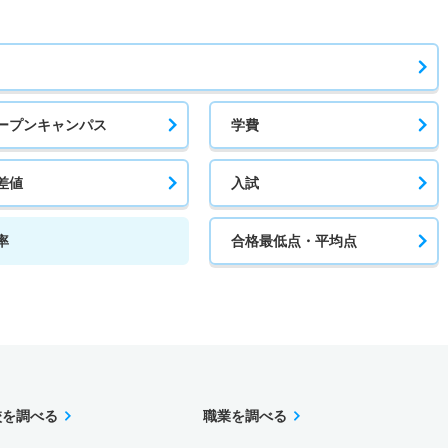
薦公募後期
1倍
－
66人
66人
66人
－
ープンキャンパス
学費
・Ｂ日程
1倍
－
14人
14人
14人
49.60
差値
入試
率
合格最低点・平均点
1倍
－
14人
14人
14人
－
1倍
－
14人
14人
14人
－
前期
校を調べる
職業を調べる
1倍
－
14人
14人
14人
53