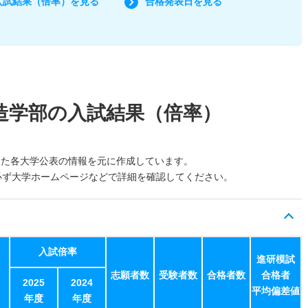
入試結果（倍率）を見る
合格発表日を見る
造学部の入試結果（倍率）
した各大学公表の情報を元に作成しています。
必ず大学ホームページなどで詳細を確認してください。
入試倍率
進研模試
志願者数
受験者数
合格者数
合格者
2025
2024
平均偏差値
年度
年度