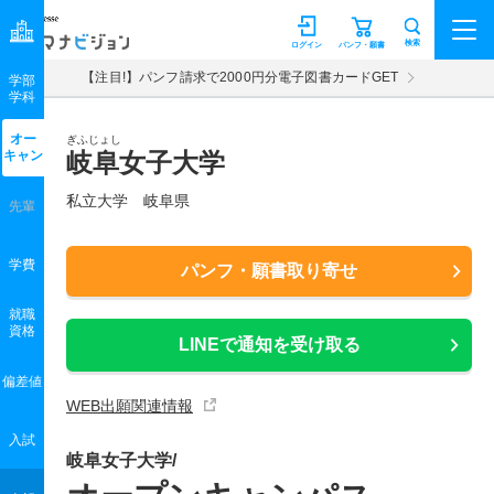
マナビジョン
検索
ログイン
パンフ・願書
【注目!】パンフ請求で2000円分電子図書カードGET
学部
学科
オー
ぎふじょし
キャン
岐阜女子大学
私立大学 岐阜県
先輩
学費
パンフ・願書取り寄せ
就職
資格
LINEで通知を受け取る
偏差値
WEB出願関連情報
入試
岐阜女子大学/