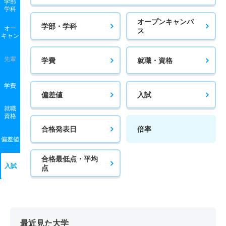
学部
若干名
－
－
0人
0人
0人
－
学科
作業療法学科 一般 ニ Ⅲ期
オープンキャンパ
学部・学科
オー
ス
キャン
若干名
－
－
0人
0人
0人
－
作業療法学科 推薦 公募制推薦Ⅰ期
先輩
学費
就職・資格
3人
1倍
1倍
1人
1人
1人
－
学費
作業療法学科 推薦 公募制推薦Ⅱ期
偏差値
入試
就職
2人
－
－
0人
0人
0人
－
資格
作業療法学科 推薦 専門総合学科推薦
合格発表日
倍率
偏差値
若干名
－
－
0人
0人
0人
－
合格最低点・平均
入試
点
最近見た大学