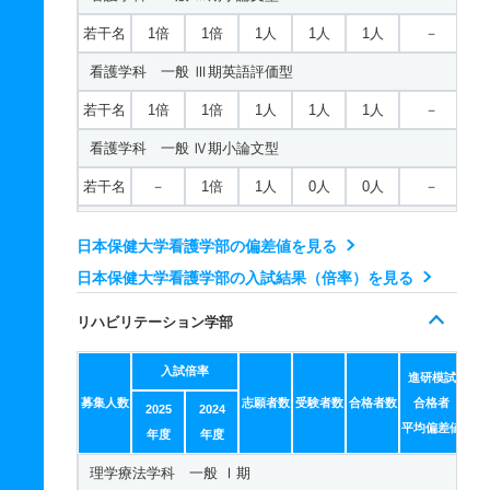
若干名
1倍
1倍
1人
1人
1人
－
看護学科 一般 Ⅲ期英語評価型
若干名
1倍
1倍
1人
1人
1人
－
看護学科 一般 Ⅳ期小論文型
若干名
－
1倍
1人
0人
0人
－
看護学科 一般 Ⅳ期英語評価型
日本保健大学看護学部の偏差値を見る
若干名
－
1倍
1人
0人
0人
－
日本保健大学看護学部の入試結果（倍率）を見る
看護学科 一般 共テ Ⅰ期
リハビリテーション学部
5人
1倍
1倍
20人
20人
20人
55.60
入試倍率
看護学科 一般 ニ Ⅱ期
進研模試
募集人数
志願者数
受験者数
合格者数
合格者
2025
2024
若干名
1倍
1倍
3人
3人
3人
－
平均偏差値
年度
年度
看護学科 一般 ニ Ⅲ期
理学療法学科 一般 Ⅰ期