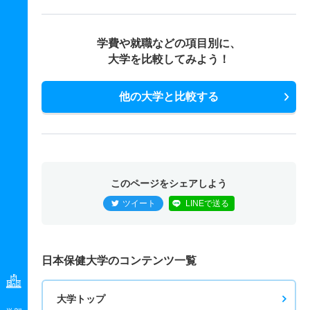
2人
1倍
－
2人
1人
1人
－
学費や就職などの項目別に、
作業療法学科 一般 Ⅲ期小論文型
大学を比較してみよう！
若干名
－
－
0人
0人
0人
－
作業療法学科 一般 Ⅲ期英語評価型
他の大学と比較する
若干名
－
－
0人
0人
0人
－
作業療法学科 一般 Ⅳ期小論文型
若干名
1倍
1倍
1人
1人
1人
－
このページをシェアしよう
作業療法学科 一般 Ⅳ期英語評価型
ツイート
LINEで送る
若干名
1倍
1倍
1人
1人
1人
－
作業療法学科 一般 共テ Ⅰ期
日本保健大学のコンテンツ一覧
3人
1倍
1倍
4人
1人
1人
－
作業療法学科 一般 ニ Ⅱ期
大学トップ