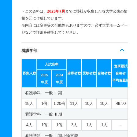
・この資料は、
2025年7月
までに弊社が収集した各大学公表の情
報を元に作成しています。
※内容には変更等の可能性もありますので、必ず大学ホームペー
ジなどで詳細を確認してください。
看護学部
入試倍率
進研模試
募集人数
志願者数
受験者数
合格者数
合格者
2025
2024
平均偏差値
年度
年度
看護学科 一般 Ⅰ期
18人
1倍
1.20倍
11人
10人
10人
49.90
看護学科 一般 Ⅱ期
4人
1倍
1倍
3人
1人
1人
－
看護学科 一般 Ⅲ期小論文型