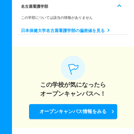
名古屋看護学部
理学療法学科 一般 ニ Ⅱ期
この学部については該当の情報がありません
若干名
1倍
－
2人
2人
2人
－
理学療法学科 一般 ニ Ⅲ期
日本保健大学名古屋看護学部の偏差値を見る
若干名
1倍
1倍
1人
1人
1人
－
理学療法学科 推薦 公募制推薦Ⅰ期
7人
1倍
1倍
1人
1人
1人
－
理学療法学科 推薦 公募制推薦Ⅱ期
2人
－
1倍
0人
0人
0人
－
この学校が気になったら
理学療法学科 推薦 専門総合学科推薦
オープンキャンパスへ！
若干名
－
－
0人
0人
0人
－
オープンキャンパス情報をみる
作業療法学科 一般 Ⅰ期
5人
1倍
－
7人
2人
2人
51
作業療法学科 一般 Ⅱ期