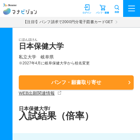
マナビジョン
検索
ログイン
パンフ・願書
【注目!】パンフ請求で2000円分電子図書カードGET
にほんほけん
日本保健大学
私立大学
岐阜県
※2027年4月に岐阜保健大学から校名変更
パンフ・願書取り寄せ
WEB出願関連情報
日本保健大学/
入試結果（倍率）