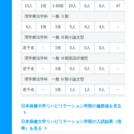
若干名
1倍
－
3人
3人
3人
－
13人
1倍
1.60倍
10人
6人
6人
47
看護学科 推薦 公募制推薦Ⅰ期
理学療法学科 一般 Ⅱ期
7人
1倍
1倍
4人
4人
4人
－
4人
1倍
1倍
5人
4人
4人
－
看護学科 推薦 公募制推薦Ⅱ期
理学療法学科 一般 Ⅲ期小論文型
2人
1倍
－
4人
3人
3人
－
若干名
－
1倍
0人
0人
0人
－
看護学科 推薦 専門総合学科推薦
理学療法学科 一般 Ⅲ期英語評価型
若干名
1倍
－
1人
1人
1人
－
若干名
－
1倍
0人
0人
0人
－
理学療法学科 一般 Ⅳ期小論文型
若干名
－
1倍
1人
1人
0人
－
理学療法学科 一般 Ⅳ期英語評価型
日本保健大学リハビリテーション学部の偏差値を見る
若干名
－
1倍
1人
1人
0人
－
理学療法学科 一般 共テ Ⅰ期
日本保健大学リハビリテーション学部の入試結果（倍
率）を見る
5人
1倍
1倍
11人
9人
9人
51.70