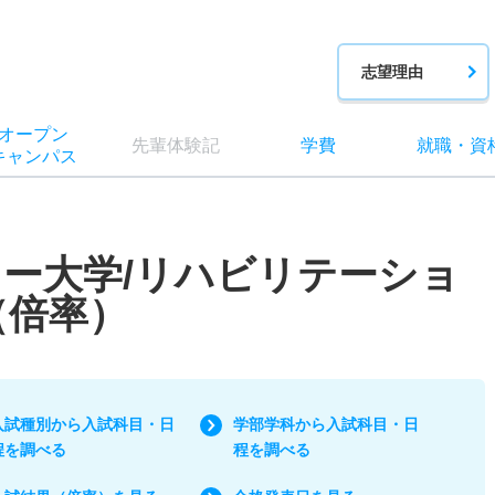
志望理由
オー
プン
先輩
体験記
学費
就職
・
資
キャン
パス
ー大学/リハビリテーショ
（倍率）
入試種別から入試科目・日
学部学科から入試科目・日
程を調べる
程を調べる