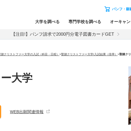
パンフ・願
大学を調べる
専門学校を調べる
オーキャン
【注目!】パンフ請求で2000円分電子図書カードGET
聖隷クリストファー大学の入試（科目・日程）
>
聖隷クリストファー大学/入試結果（倍率）
>
聖隷クリ
ァー大学
WEB出願関連情報