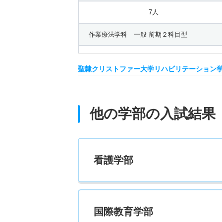
7人
作業療法学科 一般 前期２科目型
4人
聖隷クリストファー大学リハビリテーション
作業療法学科 一般 前期３科目型
4人
他の学部の入試結果
作業療法学科 一般 後期
2人
看護学部
作業療法学科 一般 共テ
2人
国際教育学部
作業療法学科 推薦 学校推薦型公募制