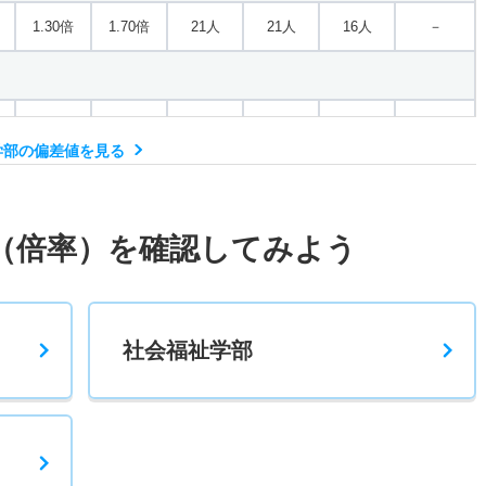
1.30倍
1.70倍
21人
21人
16人
－
1.30倍
1.80倍
19人
19人
15人
54.90
学部の偏差値を見る
1.30倍
1.80倍
19人
19人
15人
51.20
（倍率）を確認してみよう
－
－
0人
0人
0人
－
社会福祉学部
1.70倍
2倍
5人
5人
3人
53.40