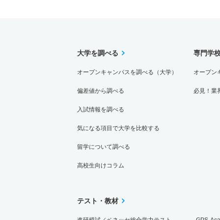
大学を調べる
専門学
オープンキャンパスを調べる（大学）
オープン
偏差値から調べる
必見！業
入試情報を調べる
気になる項目で大学を比較する
留学について調べる
高校生向けコラム
テスト・教材
進研模試／ベネッセ総合学力テスト
GPS-Ac