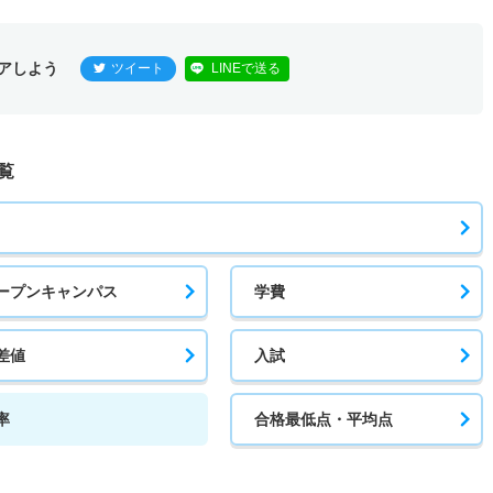
1倍
1倍
12人
12人
12人
－
アしよう
ツイート
LINEで送る
覧
ープンキャンパス
学費
差値
入試
率
合格最低点・平均点