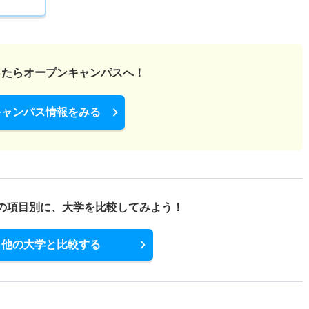
1倍
1倍
9人
9人
9人
－
ったら
オープンキャンパスへ！
1.20倍
1.60倍
6人
6人
5人
52.60
キャンパス情報をみる
1.20倍
1.60倍
6人
6人
5人
50.70
－
－
0人
0人
0人
－
の項目別に、
大学を比較してみよう！
他の大学と比較する
1.30倍
1倍
4人
4人
3人
50.20