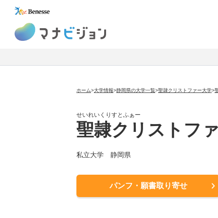
マナビジョン
ホーム
>
大学情報
>
静岡県の大学一覧
>
聖隷クリストファー大学
>
せいれいくりすとふぁー
聖隷クリストフ
私立大学
静岡県
パンフ・願書取り寄せ