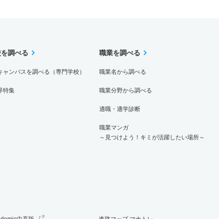
校を調べる
職業を調べる
キャンパスを調べる（専門学校）
職業名から調べる
界特集
職業分野から調べる
適職・適学診断
職業マンガ
～見つけよう！キミが活躍したい場所～
ademic中高版
進路マップ マナトレ