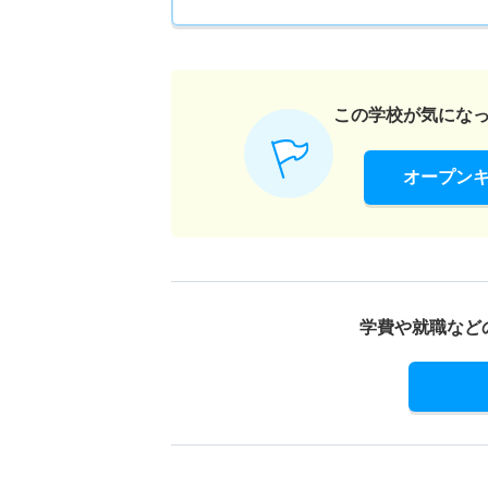
7人
言語聴覚学科 一般 前期２科目型
この学校が気にな
3人
言語聴覚学科 一般 前期３科目型
オープン
3人
言語聴覚学科 一般 後期
2人
学費や就職など
言語聴覚学科 一般 共テ
2人
言語聴覚学科 推薦 学校推薦型公募制