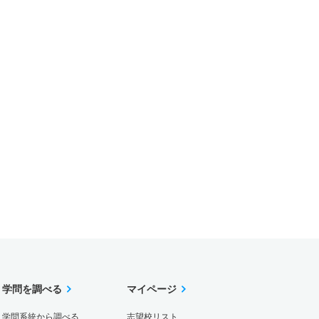
学問を調べる
マイページ
学問系統から調べる
志望校リスト