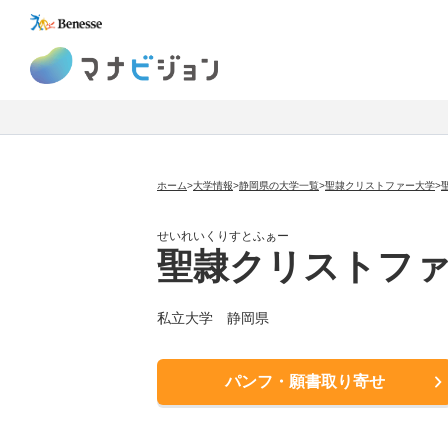
マナビジョン
ホーム
>
大学情報
>
静岡県の大学一覧
>
聖隷クリストファー大学
>
せいれいくりすとふぁー
聖隷クリストフ
私立大学
静岡県
パンフ・願書取り寄せ