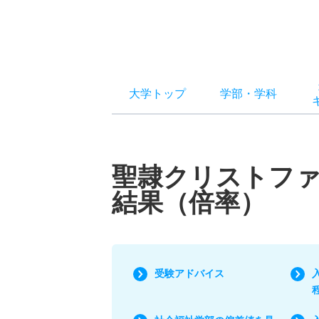
大学トップ
学部
・
学科
聖隷クリストファ
結果（倍率）
受験アドバイス