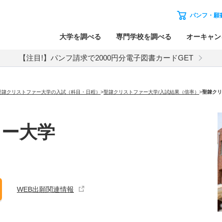
パンフ・願
大学を調べる
専門学校を調べる
オーキャン
【注目!】パンフ請求で2000円分電子図書カードGET
聖隷クリストファー大学の入試（科目・日程）
>
聖隷クリストファー大学/入試結果（倍率）
>
聖隷クリ
ァー大学
WEB出願関連情報