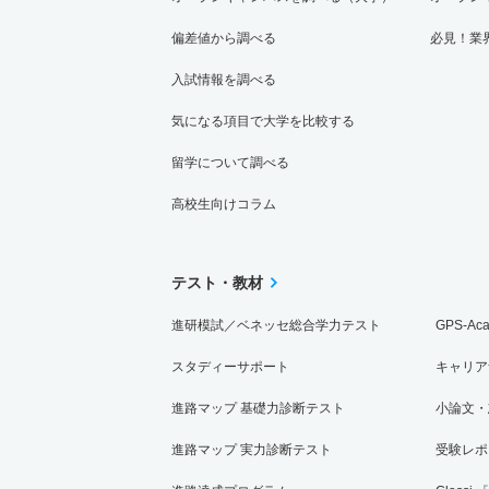
偏差値から調べる
必見！業
入試情報を調べる
気になる項目で大学を比較する
留学について調べる
高校生向けコラム
テスト・教材
進研模試／ベネッセ総合学力テスト
GPS-Ac
スタディーサポート
キャリア
進路マップ 基礎力診断テスト
小論文・
進路マップ 実力診断テスト
受験レポ