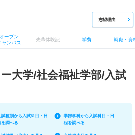
志望理由
オー
プン
先輩
体験記
学費
就職
・
資
キャン
パス
ー大学/社会福祉学部/入試
入試種別から入試科目・日
学部学科から入試科目・日
程を調べる
程を調べる