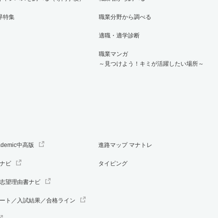
界特集
職業分野から調べる
適職・適学診断
職業マンガ
～見つけよう！キミが活躍したい場所～
ademic中高版
進路マップ マナトレ
ナビ
タイピング
志望理由書ナビ
ート／入試結果／合格ライン