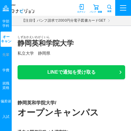
マナビジョン
検索
ログイン
パンフ・願書
【注目!】パンフ請求で2000円分電子図書カードGET
学部
学科
オー
しずおかえいわがくいん
キャン
静岡英和学院大学
私立大学 静岡県
先輩
学費
LINEで通知を受け取る
就職
資格
偏差値
静岡英和学院大学/
オープンキャンパス
入試