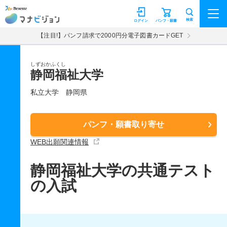
マナビジョン
検索
ログイン
パンフ・願書
【注目!】パンフ請求で2000円分電子図書カードGET
しずおかふくし
静岡福祉大学
私立大学
静岡県
パンフ・願書取り寄せ
WEB出願関連情報
静岡福祉大学の共通テスト
の入試