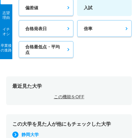
偏差値
入試
志望
理由
合格発表日
倍率
イチ
オシ
卒業後
合格最低点・平均
の進路
点
最近見た大学
この機能をOFF
この大学を見た人が他にもチェックした大学
静岡大学