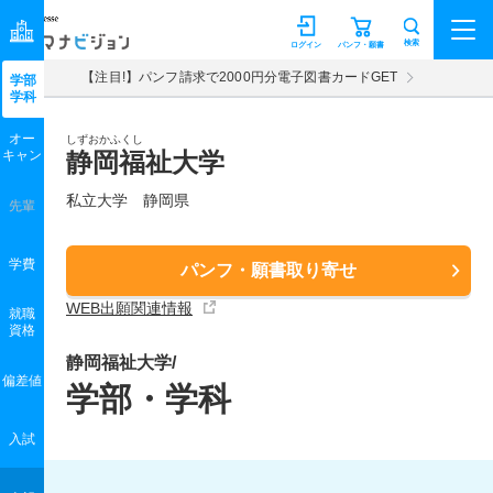
マナビジョン
検索
ログイン
パンフ・願書
【注目!】パンフ請求で2000円分電子図書カードGET
学部
学科
オー
しずおかふくし
キャン
静岡福祉大学
私立大学 静岡県
先輩
学費
パンフ・願書取り寄せ
WEB出願関連情報
就職
資格
静岡福祉大学/
偏差値
学部・学科
入試