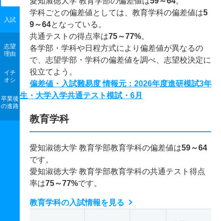
愛知淑徳大学 教育学部の偏差値は
59～64
。
学科ごとの偏差値としては、教育学科の偏差値は
5
入試
9～64
となっている。
共通テストの得点率は
75～77%
。
志望
各学部・学科や日程方式により偏差値が異なるの
理由
で、志望学部・学科の偏差値を調べ、志望校決定に
役立てよう。
イチ
オシ
偏差値・入試難易度 情報元：2026年度進研模試3年
生・大学入学共通テスト模試・6月
卒業後
の進路
教育学科
愛知淑徳大学 教育学部教育学科の偏差値は
59～64
です。
愛知淑徳大学 教育学部教育学科の共通テスト得点
率は
75～77%
です。
教育学科の入試情報を見る