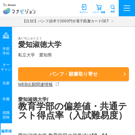
マナビジョン
検索
ログイン
パンフ・願書
【注目!】パンフ請求で2000円分電子図書カードGET
あいちしゅくとく
愛知淑徳大学
学部
学科
私立大学
愛知県
オー
キャン
パンフ・願書取り寄せ
先輩
WEB出願関連情報
愛知淑徳大学/
学費
教育学部の偏差値・共通テ
スト得点率（入試難易度）
就職
資格
偏差値