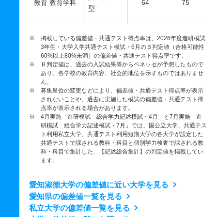
教育 教育学科
64
75
型
※ 掲載している偏差値・共通テスト得点率は、2026年度進研模試
3年生・大学入学共通テスト模試・6月のＢ判定値（合格可能性
60%以上80%未満）の偏差値・共通テスト得点率です。
※ Ｂ判定値は、過去の入試結果等からベネッセが予想したもので
あり、各学校の教育内容、社会的地位を示すものではありませ
ん。
※ 募集単位の変更などにより、偏差値・共通テスト得点率が表示
されないことや、過去に実施した模試の偏差値・共通テスト得
点率が表示される場合があります。
※ 4月実施「進研模試 総合学力記述模試・4月」と7月実施「進
研模試 総合学力記述模試・7月」では、国公立大学、共通テス
ト利用私立大学、共通テスト利用短期大学の各大学が設定した
共通テストで課される教科・科目と個別学力検査で課される教
科・科目で集計した、【記述総合集計】の判定値を掲載してい
ます。
愛知淑徳大学の偏差値に近い大学を見る
愛知県の偏差値一覧を見る
私立大学の偏差値一覧を見る