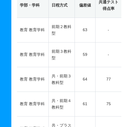
共通テスト
学部・学科
日程方式
偏差値
得点率
前期２教科
教育 教育学科
63
-
型
前期３教科
教育 教育学科
59
-
型
共・前期３
教育 教育学科
64
77
教科型
共・前期４
教育 教育学科
61
75
教科型
共・プラス