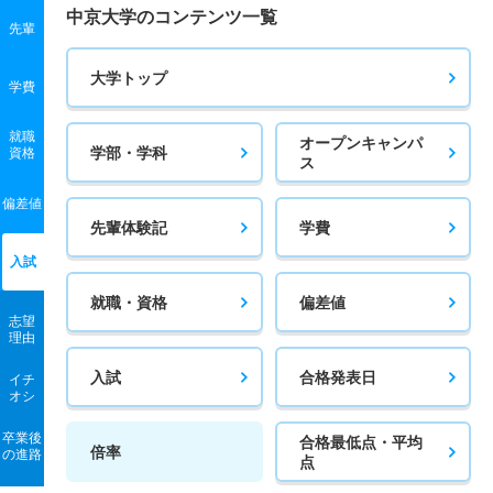
中京大学のコンテンツ一覧
6人
1.10倍
1.10倍
36人
36人
33人
55.20
先輩
現代社会学科／コミュニティ学専攻 一般 共テ 前期日
大学トップ
程５科目型
学費
6人
1.10倍
1.10倍
25人
25人
22人
57.10
就職
オープンキャンパ
学部・学科
資格
ス
現代社会学科／コミュニティ学専攻 一般 共テ 前期プ
ラス方式国語型
偏差値
先輩体験記
学費
4人
－
2.10倍
43人
非公表
28人
51.10
入試
現代社会学科／コミュニティ学専攻 一般 共テ 前期プ
ラス方式英語型
就職・資格
偏差値
志望
4人
－
2.10倍
43人
非公表
28人
55.70
理由
現代社会学科／コミュニティ学専攻 一般 共テ 前期プ
入試
合格発表日
イチ
ラス文系数学型
オシ
4人
－
2.10倍
43人
非公表
28人
－
卒業後
合格最低点・平均
倍率
の進路
点
現代社会学科／コミュニティ学専攻 一般 ニ 後期日程