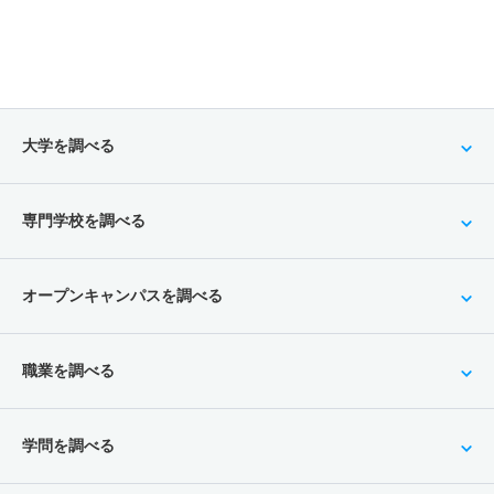
ース
11人
－
1.50倍
99人
非公表
82人
－
現代社会学科／コミュニティ学専攻 推薦 一芸一能推薦
2人
－
1.50倍
99人
非公表
82人
－
大学を調べる
現代社会学科／社会福祉学専攻 一般 前期Ａ方式２教科
文系
専門学校を調べる
10人
－
4倍
115人
非公表
70人
55.80
現代社会学科／社会福祉学専攻 一般 前期Ａ方式３教科
オープンキャンパスを調べる
文系
10人
－
4倍
115人
非公表
70人
53.40
職業を調べる
現代社会学科／社会福祉学専攻 一般 前期Ｍ方式２教科
文系
学問を調べる
3人
－
4.70倍
43人
非公表
27人
49.80
現代社会学科／社会福祉学専攻 一般 前期Ｍ方式３教科