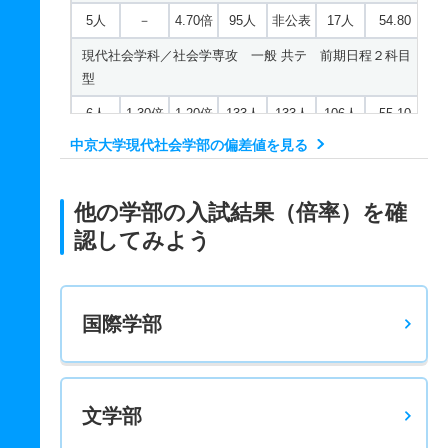
5人
－
4.70倍
95人
非公表
17人
54.80
現代社会学科／社会学専攻 一般 共テ 前期日程２科目
型
6人
1.30倍
1.20倍
133人
133人
106人
55.10
中京大学現代社会学部の偏差値を見る
現代社会学科／社会学専攻 一般 共テ 前期日程３科目
型
6人
1.60倍
1.20倍
58人
58人
36人
53.20
他の学部の入試結果（倍率）を確
認してみよう
現代社会学科／社会学専攻 一般 共テ 前期日程４科目
型
6人
1.10倍
1.10倍
54人
54人
50人
55.30
国際学部
現代社会学科／社会学専攻 一般 共テ 前期日程５科目
型
6人
1.10倍
1.10倍
37人
37人
33人
54.10
文学部
現代社会学科／社会学専攻 一般 共テ 前期プラス方式