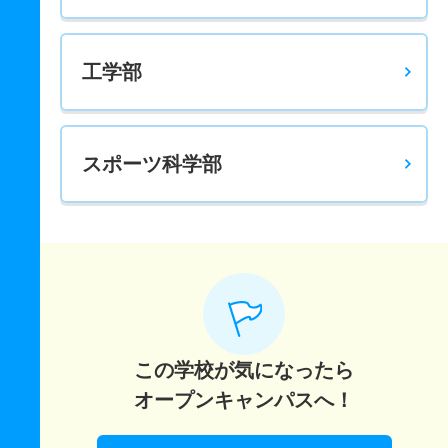
現代社会学科／社会学専攻 一般 ニ 後期日程５科目型
4人
12.80倍
－
51人
51人
4人
－
工学部
現代社会学科／社会学専攻 推薦 一般推薦国語基礎
6人
－
1.30倍
138人
非公表
88人
－
現代社会学科／社会学専攻 推薦 一般推薦ニュース
スポーツ科学部
6人
－
1.30倍
138人
非公表
88人
－
現代社会学科／社会学専攻 推薦 一芸一能推薦
3人
－
1.30倍
138人
非公表
88人
－
現代社会学科／コミュニティ学専攻 一般 前期Ａ方式２
教科文系
20人
－
3.20倍
123人
非公表
45人
51.60
この学校が気になったら
現代社会学科／コミュニティ学専攻 一般 前期Ａ方式３
オープンキャンパスへ！
教科文系