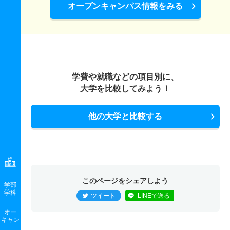
20人
－
3.20倍
123人
非公表
45人
52.10
オープンキャンパス情報をみる
現代社会学科／コミュニティ学専攻 一般 前期Ｍ方式２
教科文系
7人
－
1.90倍
79人
非公表
44人
48.50
現代社会学科／コミュニティ学専攻 一般 前期Ｍ方式３
学費や就職などの項目別に、
教科文系
大学を比較してみよう！
7人
－
1.90倍
79人
非公表
44人
51.20
現代社会学科／コミュニティ学専攻 一般 共テ 前期日
他の大学と比較する
程２科目型
6人
1.10倍
1.40倍
71人
71人
62人
53.40
現代社会学科／コミュニティ学専攻 一般 共テ 前期日
程３科目型
このページをシェアしよう
学部
学科
6人
1.20倍
1.40倍
31人
31人
25人
50.40
ツイート
LINEで送る
現代社会学科／コミュニティ学専攻 一般 共テ 前期日
オー
キャン
程４科目型