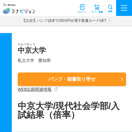
マナビジョン
検索
ログイン
パンフ・願書
【注目!】パンフ請求で2000円分電子図書カードGET
ちゅうきょう
中京大学
私立大学
愛知県
パンフ・願書取り寄せ
WEB出願関連情報
中京大学/現代社会学部/入
試結果（倍率）