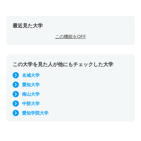
２科目型
4人
6.80倍
－
27人
27人
4人
－
現代社会学科／コミュニティ学専攻 一般 ニ 後期日程
最近見た大学
３科目型
この機能をOFF
4人
6.80倍
－
27人
27人
4人
－
現代社会学科／コミュニティ学専攻 一般 ニ 後期日程
４科目型
この大学を見た人が他にもチェックした大学
4人
6.80倍
－
27人
27人
4人
－
名城大学
現代社会学科／コミュニティ学専攻 一般 ニ 後期日程
愛知大学
５科目型
南山大学
4人
6.80倍
－
27人
27人
4人
－
中部大学
現代社会学科／コミュニティ学専攻 推薦 一般推薦国語
愛知学院大学
基礎
11人
－
1.50倍
99人
非公表
82人
－
現代社会学科／コミュニティ学専攻 推薦 一般推薦ニュ