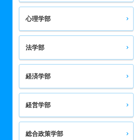
国語型
4人
－
1.30倍
85人
非公表
23人
53.70
心理学部
現代社会学科／社会学専攻 一般 共テ 前期プラス方式
英語型
4人
－
1.30倍
85人
非公表
23人
52.60
法学部
現代社会学科／社会学専攻 一般 共テ 前期プラス文系
数学型
4人
－
1.30倍
85人
非公表
23人
64.30
経済学部
現代社会学科／社会学専攻 一般 ニ 後期日程２科目型
4人
12.80倍
－
51人
51人
4人
－
現代社会学科／社会学専攻 一般 ニ 後期日程３科目型
経営学部
4人
12.80倍
－
51人
51人
4人
－
現代社会学科／社会学専攻 一般 ニ 後期日程４科目型
総合政策学部
4人
12.80倍
－
51人
51人
4人
－