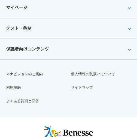
文系
マイページ
3人
－
4.70倍
43人
非公表
27人
54
現代社会学科／社会福祉学専攻 一般 共テ 前期日程２
テスト・教材
科目型
3人
1.10倍
1.70倍
39人
39人
35人
55.90
保護者向けコンテンツ
現代社会学科／社会福祉学専攻 一般 共テ 前期日程３
科目型
3人
1.40倍
1.70倍
30人
30人
21人
54.70
マナビジョンのご案内
個人情報の取扱いについて
現代社会学科／社会福祉学専攻 一般 共テ 前期日程４
利用規約
サイトマップ
科目型
3人
1倍
1.20倍
28人
28人
27人
52.60
よくある質問と回答
現代社会学科／社会福祉学専攻 一般 共テ 前期日程５
科目型
3人
1.10倍
1.20倍
21人
21人
20人
53.10