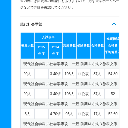
※内容には変更等の可能性もありますので、必ず大学ホームペー
ジなどで詳細を確認してください。
現代社会学部
入試倍率
進研模試
募集人数
志願者数
受験者数
合格者数
合格者
2025
2024
平均偏差値
年度
年度
現代社会学科／社会学専攻 一般 前期Ａ方式２教科文系
20人
－
3.40倍
198人
非公表
37人
54.80
現代社会学科／社会学専攻 一般 前期Ａ方式３教科文系
20人
－
3.40倍
198人
非公表
37人
52
現代社会学科／社会学専攻 一般 前期Ｍ方式２教科文系
5人
－
4.70倍
95人
非公表
17人
52.60
現代社会学科／社会学専攻 一般 前期Ｍ方式３教科文系