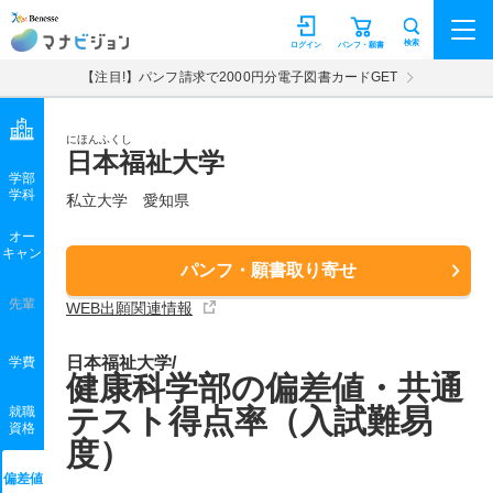
マナビジョン
検索
ログイン
パンフ・願書
【注目!】パンフ請求で2000円分電子図書カードGET
にほんふくし
日本福祉大学
学部
学科
私立大学
愛知県
オー
キャン
パンフ・願書取り寄せ
先輩
WEB出願関連情報
日本福祉大学/
学費
健康科学部の偏差値・共通
テスト得点率（入試難易
就職
資格
度）
偏差値