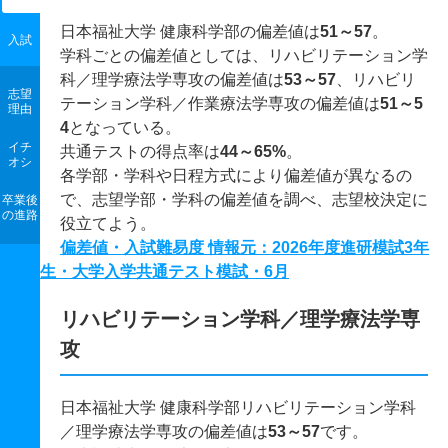
日本福祉大学 健康科学部の偏差値は
51～57
。
入試
学科ごとの偏差値としては、リハビリテーション学
科／理学療法学専攻の偏差値は
53～57
、リハビリ
志望
テーション学科／作業療法学専攻の偏差値は
51～5
理由
4
となっている。
イチ
共通テストの得点率は
44～65%
。
オシ
各学部・学科や日程方式により偏差値が異なるの
で、志望学部・学科の偏差値を調べ、志望校決定に
卒業後
の進路
役立てよう。
偏差値・入試難易度 情報元：2026年度進研模試3年
生・大学入学共通テスト模試・6月
リハビリテーション学科／理学療法学専
攻
日本福祉大学 健康科学部リハビリテーション学科
／理学療法学専攻の偏差値は
53～57
です。