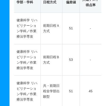
学部・学科
日程方式
偏差値
得点率
健康科学 リハ
ビリテーショ
前期日程Ａ
51
-
ン学科／作業
方式
療法学専攻
健康科学 リハ
ビリテーショ
前期日程Ｂ
53
-
ン学科／作業
方式
療法学専攻
健康科学 リハ
共・前期日
ビリテーショ
程全学部出
51
45
ン学科／作業
願型
療法学専攻