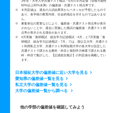
3年生・大学入学共通テスト模試・6月のＢ判定値（合格可能性
60%以上80%未満）の偏差値・共通テスト得点率です。
※ Ｂ判定値は、過去の入試結果等からベネッセが予想したもので
あり、各学校の教育内容、社会的地位を示すものではありませ
ん。
※ 募集単位の変更などにより、偏差値・共通テスト得点率が表示
されないことや、過去に実施した模試の偏差値・共通テスト得
点率が表示される場合があります。
※ 4月実施「進研模試 総合学力記述模試・4月」と7月実施「進
研模試 総合学力記述模試・7月」では、国公立大学、共通テス
ト利用私立大学、共通テスト利用短期大学の各大学が設定した
共通テストで課される教科・科目と個別学力検査で課される教
科・科目で集計した、【記述総合集計】の判定値を掲載してい
ます。
日本福祉大学の偏差値に近い大学を見る
愛知県の偏差値一覧を見る
私立大学の偏差値一覧を見る
大学の偏差値一覧から調べる
他の学部の偏差値を確認してみよう