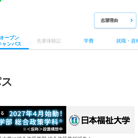
志望理由
オー
プン
先輩
体験記
学費
就職
・
資
キャン
パス
パス