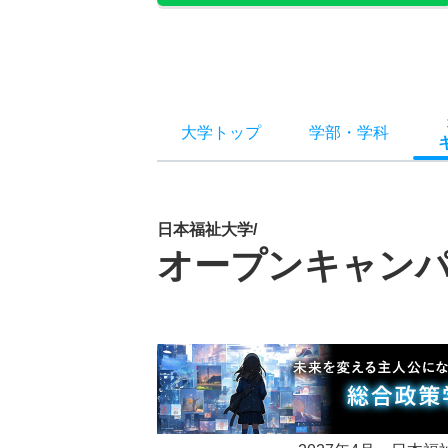
大学トップ
学部
・
学科
日本福祉大学/
オープンキャン