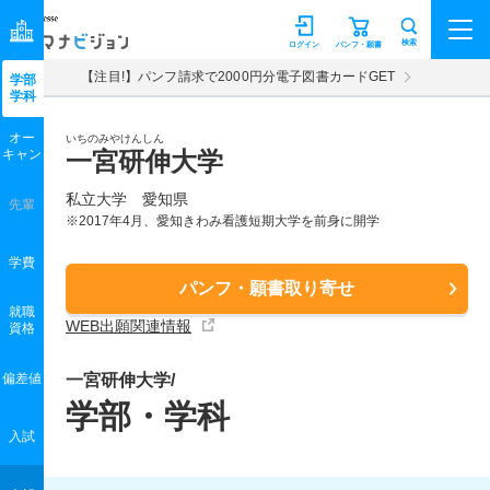
マナビジョン
検索
ログイン
パンフ・願書
【注目!】パンフ請求で2000円分電子図書カードGET
学部
学科
オー
いちのみやけんしん
キャン
一宮研伸大学
私立大学 愛知県
先輩
※2017年4月、愛知きわみ看護短期大学を前身に開学
学費
パンフ・願書取り寄せ
就職
WEB出願関連情報
資格
偏差値
一宮研伸大学/
学部・学科
入試