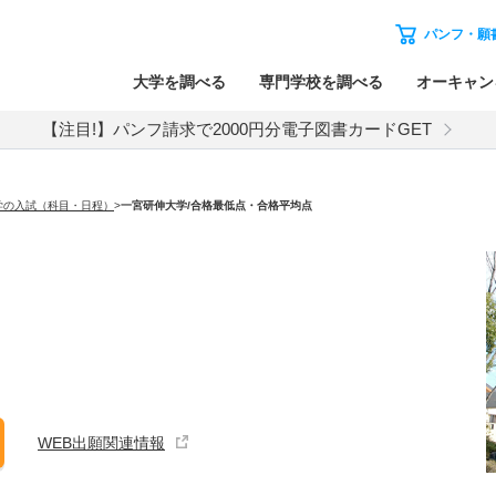
パンフ・願
大学を調べる
専門学校を調べる
オーキャン
【注目!】パンフ請求で2000円分電子図書カードGET
学の入試（科目・日程）
>
一宮研伸大学
/合格最低点・合格平均点
WEB出願関連情報