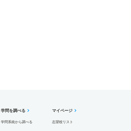
学問を調べる
マイページ
学問系統から調べる
志望校リスト