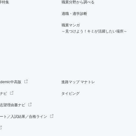
界特集
職業分野から調べる
適職・適学診断
職業マンガ
～見つけよう！キミが活躍したい場所～
ademic中高版
進路マップ マナトレ
ナビ
タイピング
志望理由書ナビ
ート／入試結果／合格ライン