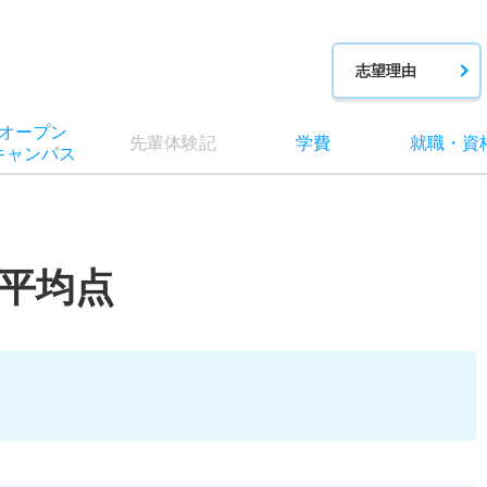
志望理由
オー
プン
先輩
体験記
学費
就職
・
資
キャン
パス
平均点