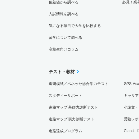
偏差値から調べる
必見！業
入試情報を調べる
気になる項目で大学を比較する
留学について調べる
高校生向けコラム
テスト・教材
進研模試／ベネッセ総合学力テスト
GPS-Ac
スタディーサポート
キャリア
進路マップ 基礎力診断テスト
小論文・
進路マップ 実力診断テスト
受験レポ
進路達成プログラム
Classi