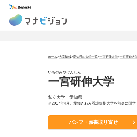
マナビジョン
ホーム
>
大学情報
>
愛知県の大学一覧
>
一宮研伸大学
>
一宮研伸大
いちのみやけんしん
一宮研伸大学
私立大学
愛知県
※2017年4月、愛知きわみ看護短期大学を前身に開学
パンフ・願書取り寄せ