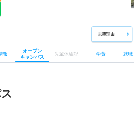
志望理由
オー
プン
情報
先輩
体験記
学費
就職
キャン
パス
パス