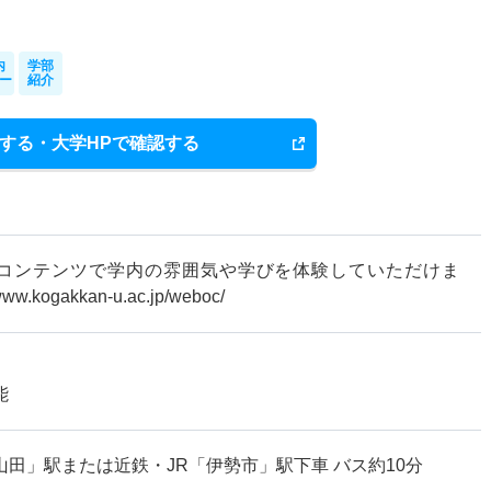
内
学部
ー
紹介
する・大学HPで確認する
コンテンツで学内の雰囲気や学びを体験していただけま
ww.kogakkan-u.ac.jp/weboc/
能
山田」駅または近鉄・JR「伊勢市」駅下車 バス約10分