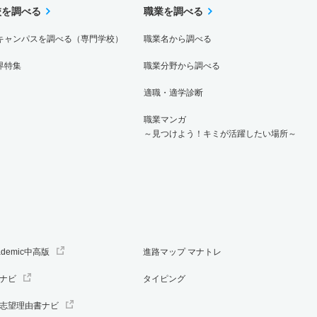
校を調べる
職業を調べる
キャンパスを調べる（専門学校）
職業名から調べる
界特集
職業分野から調べる
適職・適学診断
職業マンガ
～見つけよう！キミが活躍したい場所～
ademic中高版
進路マップ マナトレ
ナビ
タイピング
志望理由書ナビ