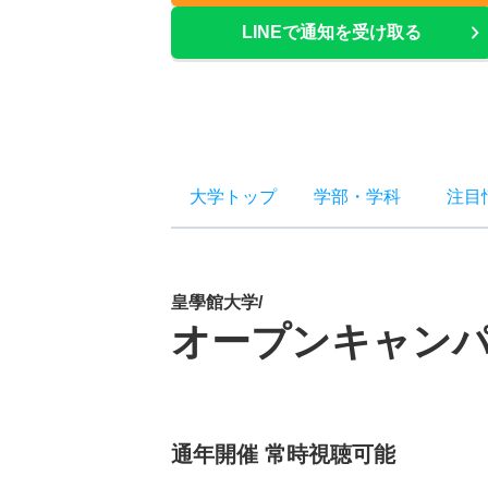
LINEで通知を受け取る
大学トップ
学部
・
学科
注目
皇學館大学/
オープンキャン
通年開催 常時視聴可能