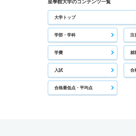
皇學館大学のコンテンツ一覧
大学トップ
学部・学科
注
学費
就
入試
合
合格最低点・平均点