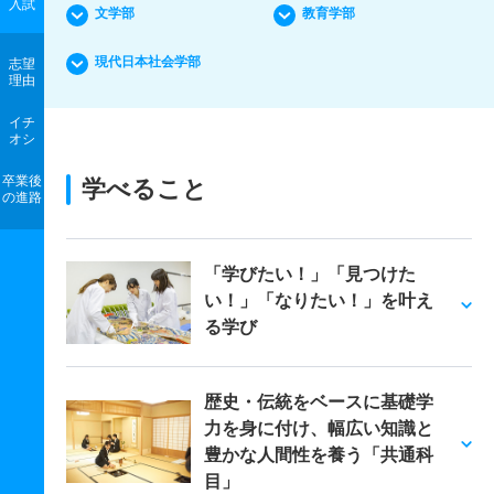
入試
文学部
教育学部
現代日本社会学部
志望
理由
イチ
オシ
卒業後
学べること
の進路
「学びたい！」「見つけた
い！」「なりたい！」を叶え
る学び
歴史・伝統をベースに基礎学
力を身に付け、幅広い知識と
豊かな人間性を養う「共通科
目」