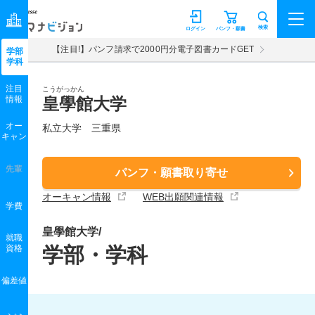
マナビジョン
検索
ログイン
パンフ・願書
【注目!】パンフ請求で2000円分電子図書カードGET
学部
学科
注目
こうがっかん
情報
皇學館大学
オー
私立大学 三重県
キャン
先輩
パンフ・願書取り寄せ
オーキャン情報
WEB出願関連情報
学費
皇學館大学/
就職
資格
学部・学科
偏差値