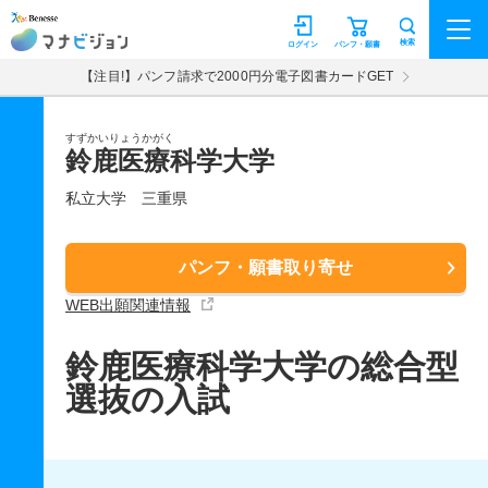
マナビジョン
検索
ログイン
パンフ・願書
【注目!】パンフ請求で2000円分電子図書カードGET
すずかいりょうかがく
鈴鹿医療科学大学
私立大学
三重県
パンフ・願書取り寄せ
WEB出願関連情報
鈴鹿医療科学大学の総合型
選抜の入試