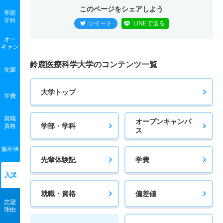
このページをシェアしよう
学部
学科
ツイート
LINEで送る
オー
キャン
鈴鹿医療科学大学のコンテンツ一覧
先輩
大学トップ
学費
就職
オープンキャンパ
学部・学科
資格
ス
偏差値
先輩体験記
学費
入試
就職・資格
偏差値
志望
理由