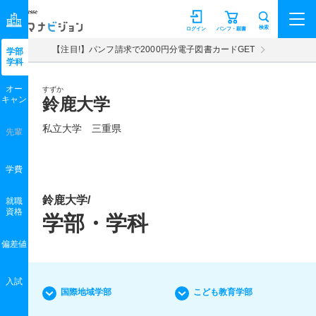
マナビジョン
検索
ログイン
パンフ・願書
【注目!】パンフ請求で2000円分電子図書カードGET
学部
学科
オー
すずか
キャン
鈴鹿大学
私立大学 三重県
先輩
学費
鈴鹿大学/
就職
資格
学部・学科
偏差値
入試
国際地域学部
こども教育学部