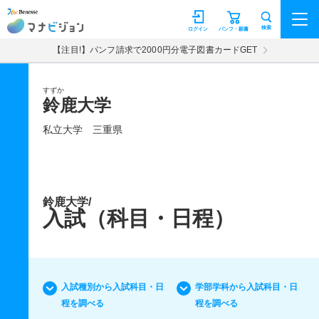
マナビジョン
検索
ログイン
パンフ・願書
【注目!】パンフ請求で2000円分電子図書カードGET
すずか
鈴鹿大学
私立大学
三重県
鈴鹿大学/
入試（科目・日程）
入試種別から入試科目・日
学部学科から入試科目・日
程を調べる
程を調べる