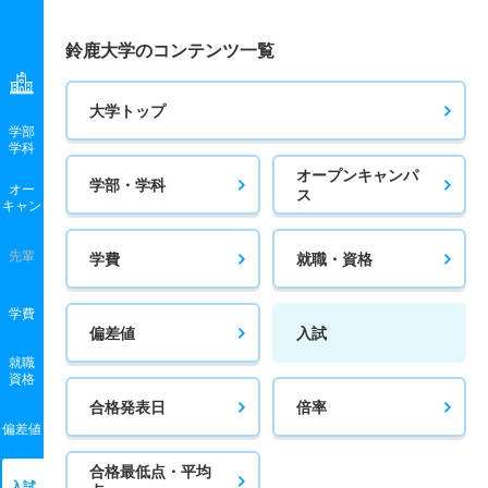
鈴鹿大学のコンテンツ一覧
大学トップ
学部
学科
オープンキャンパ
学部・学科
オー
ス
キャン
先輩
学費
就職・資格
学費
偏差値
入試
就職
資格
合格発表日
倍率
偏差値
合格最低点・平均
入試