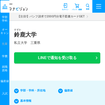
マナビジョン
検索
ログイン
パンフ・願書
【注目!】パンフ請求で2000円分電子図書カードGET
学部
学科
オー
すずか
キャン
鈴鹿大学
私立大学 三重県
先輩
学費
LINEで通知を受け取る
就職
資格
偏差値
学部・学科・所在地
偏差値
入試
基本情報