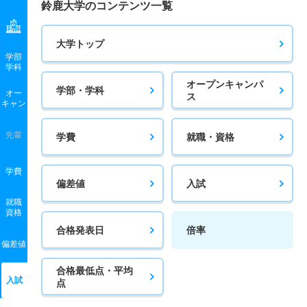
鈴鹿大学のコンテンツ一覧
大学トップ
学部
学科
オープンキャンパ
学部・学科
オー
ス
キャン
先輩
学費
就職・資格
学費
偏差値
入試
就職
資格
合格発表日
倍率
偏差値
合格最低点・平均
入試
点