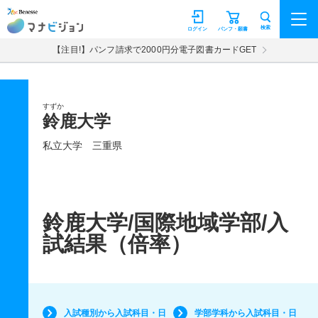
マナビジョン
検索
ログイン
パンフ・願書
【注目!】パンフ請求で2000円分電子図書カードGET
すずか
鈴鹿大学
私立大学
三重県
鈴鹿大学/国際地域学部/入
試結果（倍率）
入試種別から入試科目・日
学部学科から入試科目・日