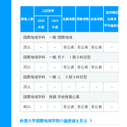
入試倍率
進研模試
募集人数
志願者数
受験者数
合格者数
合格者
2025
2024
平均偏差値
年度
年度
国際地域学科 一般 国際地域
20人
－
－
非公表
非公表
非公表
－
国際地域学科 一般 共テ Ⅰ期３科目型
20人
－
－
非公表
非公表
非公表
－
国際地域学科 一般 ニ Ⅱ期３科目型
20人
－
－
－
－
－
－
国際地域学科 推薦 学校推薦公募
40人
－
－
非公表
非公表
非公表
－
鈴鹿大学国際地域学部の偏差値を見る