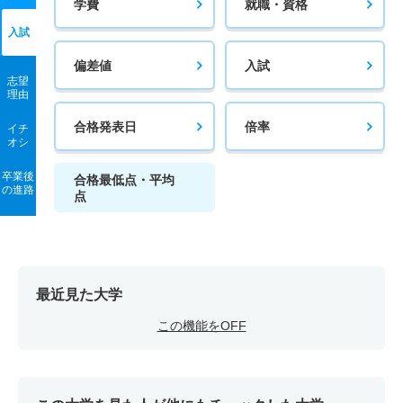
学費
就職・資格
入試
偏差値
入試
志望
理由
合格発表日
倍率
イチ
オシ
卒業後
合格最低点・平均
の進路
点
最近見た大学
この機能をOFF