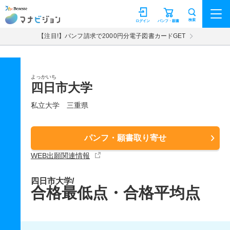
マナビジョン
検索
ログイン
パンフ・願書
【注目!】パンフ請求で2000円分電子図書カードGET
よっかいち
四日市大学
私立大学
三重県
パンフ・願書取り寄せ
WEB出願関連情報
四日市大学/
合格最低点・合格平均点