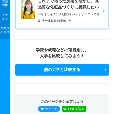
これまで培った技術を活かし、高
志望
理由
品質な化粧品づくりに挑戦したい
バイオサイエンス研究科 バイオサイエンス専
イチ
オシ
攻 博士課程前期課程 2年
卒業後
の進路
学費や就職などの項目別に、
大学を比較してみよう！
他の大学と比較する
このページをシェアしよう
ツイート
LINEで送る