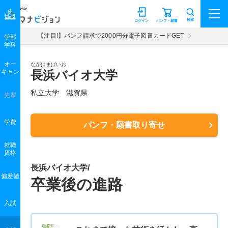
マナビジョン
検索
ログイン
パンフ・願書
【注目!】パンフ請求で2000円分電子図書カードGET
学部
学科
オー
ながはまばいお
キャン
長浜バイオ大学
私立大学 滋賀県
先輩
学費
パンフ・願書取り寄せ
就職
資格
長浜バイオ大学/
偏差値
卒業後の進路
入試