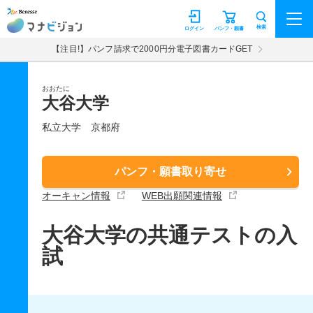
マナビジョン
検索
ログイン
パンフ・願書
【注目!】パンフ請求で2000円分電子図書カードGET
おおたに
大谷大学
私立大学
京都府
パンフ・願書取り寄せ
オーキャン情報
WEB出願関連情報
大谷大学の共通テストの入
試