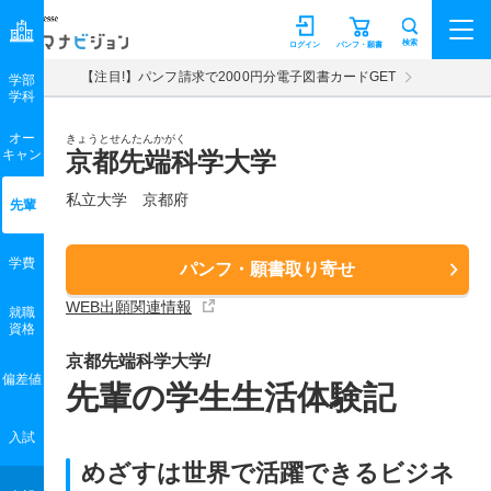
マナビジョン
検索
ログイン
パンフ・願書
【注目!】パンフ請求で2000円分電子図書カードGET
学部
学科
オー
きょうとせんたんかがく
キャン
京都先端科学大学
私立大学 京都府
先輩
学費
パンフ・願書取り寄せ
WEB出願関連情報
就職
資格
京都先端科学大学/
偏差値
先輩の学生生活体験記
入試
めざすは世界で活躍できるビジネ