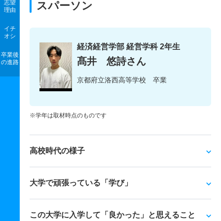
志望
スパーソン
理由
イチ
オシ
経済経営学部 経営学科 2年生
卒業後
髙井 悠詩さん
の進路
京都府立洛西高等学校 卒業
※学年は取材時点のものです
高校時代の様子
大学で頑張っている「学び」
この大学に入学して「良かった」と思えること